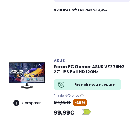
9 autres offres
dès 249,99€
ASUS
Ecran PC Gamer ASUS VZ279HG
27'' IPS Full HD 120Hz
Revendre votre appareil
Prix de référence
oldPrice
124,99€
-20%
Comparer
99,99€