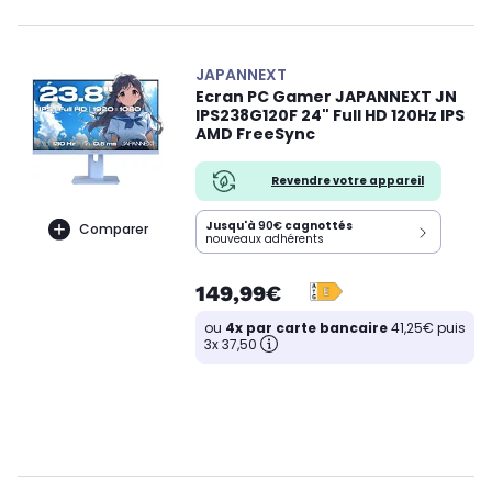
JAPANNEXT
Ecran PC Gamer JAPANNEXT JN
IPS238G120F 24" Full HD 120Hz IPS
AMD FreeSync
Revendre votre appareil
Jusqu'à
90€
cagnottés
Comparer
nouveaux adhérents
149,99€
ou
4x par carte bancaire
41,25€ puis
3x 37,50