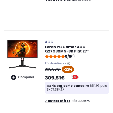
AOC
Ecran PC Gamer AOC
Q27G3XMN-BK Plat 27''
5/5
(1)
Prix de référence
oldPrice
399,90€
-22%
309,51€
Comparer
ou
4x par carte bancaire
85,12€ puis
3x 77,38
7 autres offres
dès 309,51€