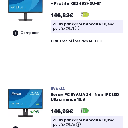
- ProLite XB2493HSU-B1
146,83€
ou
4x par carte bancaire
40,38€
puis 3x 36,71
Comparer
11 autres offres
dès 146,83€
IIYAMA
Ecran PC IIYAMA 24'' Noir IPS LED
Ultra mince 16:9
146,99€
ou
4x par carte bancaire
40,42€
puis 3x 36,75