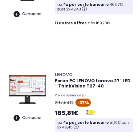
ou
4x par carte bancaire
46,67€
puis 3x 42,43
Comparer
11 autres offres
dès 169,73€
LENOVO
Ecran PC LENOVO Lenovo 27" LED
- ThinkVision T27-40
Prix de référence
oldPrice
297,99€
-37%
185,81€
Comparer
ou
4x par carte bancaire
51,10€ puis
3x 46,45