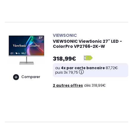
VIEWSONIC
VIEWSONIC ViewSonic 27" LED -
ColorPro VP2766-2K-W
318,99€
ou
4x par carte bancaire
87,72€
puis 3x 79,75
Comparer
2 autres offres
dès 318,99€