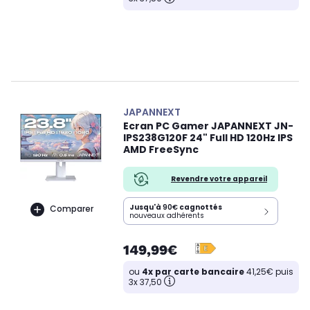
JAPANNEXT
Ecran PC Gamer JAPANNEXT JN-
IPS238G120F 24" Full HD 120Hz IPS
AMD FreeSync
Revendre votre appareil
Jusqu'à
90€
cagnottés
Comparer
nouveaux adhérents
149,99€
ou
4x par carte bancaire
41,25€ puis
3x 37,50