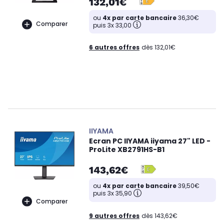
132,01€
ou
4x par carte bancaire
36,30€
Comparer
puis 3x 33,00
6 autres offres
dès 132,01€
IIYAMA
Ecran PC IIYAMA iiyama 27" LED -
ProLite XB2791HS-B1
143,62€
ou
4x par carte bancaire
39,50€
puis 3x 35,90
Comparer
9 autres offres
dès 143,62€