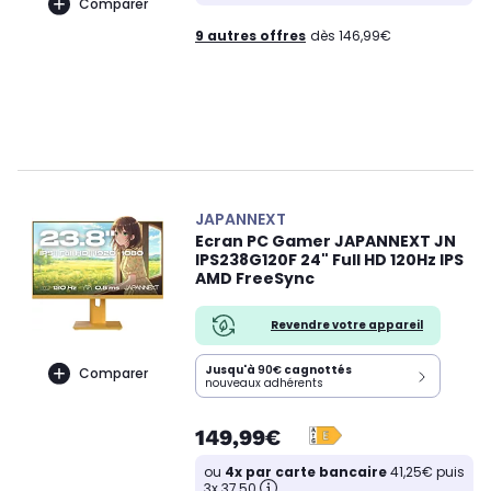
Comparer
9 autres offres
dès 146,99€
JAPANNEXT
Ecran PC Gamer JAPANNEXT JN
IPS238G120F 24" Full HD 120Hz IPS
AMD FreeSync
Revendre votre appareil
Jusqu'à
90€
cagnottés
Comparer
nouveaux adhérents
149,99€
ou
4x par carte bancaire
41,25€ puis
3x 37,50