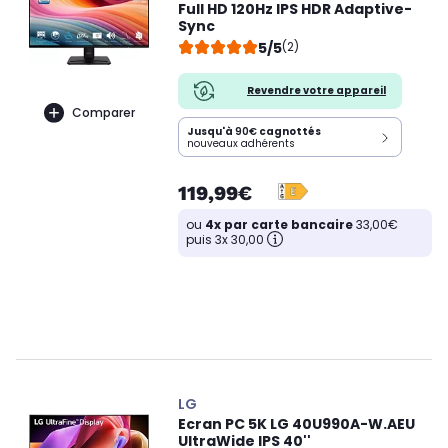
Full HD 120Hz IPS HDR Adaptive-
Sync
5/5
(2)
Revendre votre appareil
Comparer
Jusqu'à
90€
cagnottés
nouveaux adhérents
119,99€
ou
4x par carte bancaire
33,00€
puis 3x 30,00
LG
Ecran PC 5K LG 40U990A-W.AEU
UltraWide IPS 40''