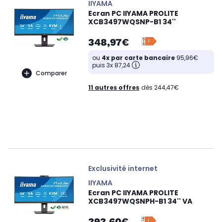
IIYAMA
Ecran PC IIYAMA PROLITE
XCB3497WQSNP-B1 34''
348,97€
ou
4x par carte bancaire
95,96€
puis 3x 87,24
Comparer
11 autres offres
dès 244,47€
Exclusivité internet
IIYAMA
Ecran PC IIYAMA PROLITE
XCB3497WQSNPH-B1 34'' VA
393,60€