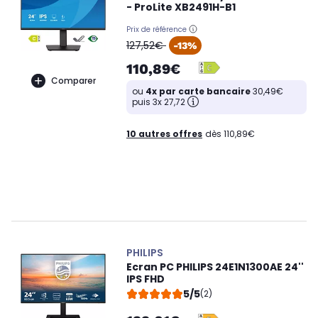
- ProLite XB2491H-B1
Prix de référence
oldPrice
127,52€
-13%
110,89€
Comparer
ou
4x par carte bancaire
30,49€
puis 3x 27,72
10 autres offres
dès 110,89€
PHILIPS
Ecran PC PHILIPS 24E1N1300AE 24''
IPS FHD
5/5
(2)