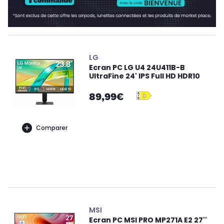
LG
Ecran PC LG U4 24U411B-B
UltraFine 24' IPS Full HD HDR10
89,99€
Comparer
MSI
Ecran PC MSI PRO MP271A E2 27''