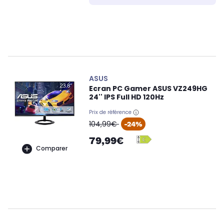
ASUS
Ecran PC Gamer ASUS VZ249HG
24'' IPS Full HD 120Hz
Prix de référence
oldPrice
104,99€
-24%
79,99€
Comparer