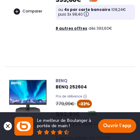
ou
4x par carte bancaire
108,24€
Comparer
puis 3x 98,40
8 autres offres
dès 393,60€
BENQ
BENQ 252604
Prix de référence
oldPrice
779,99€
-23%
593,91€
Le meilleur de Boulanger à 
dès
34,82€/mois
en 20x
Comparer
Ouvrir l'app
portée de main !
2 autres offres
dès 593,91€