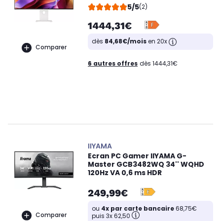
5/5
(2)
1444,31€
dès
84,68€/mois
en 20x
Comparer
6 autres offres
dès 1444,31€
IIYAMA
Ecran PC Gamer IIYAMA G-
Master GCB3482WQ 34'' WQHD
120Hz VA 0,6 ms HDR
249,99€
ou
4x par carte bancaire
68,75€
Comparer
puis 3x 62,50