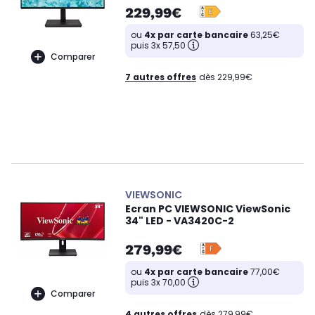
229,99€
ou
4x par carte bancaire
63,25€
puis 3x 57,50
Comparer
7 autres offres
dès 229,99€
VIEWSONIC
Ecran PC VIEWSONIC ViewSonic
34" LED - VA3420C-2
279,99€
ou
4x par carte bancaire
77,00€
puis 3x 70,00
Comparer
4 autres offres
dès 279,99€