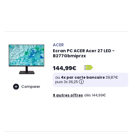
ACER
Ecran PC ACER Acer 27 LED -
B277Gbmiprzx
144,99€
ou
4x par carte bancaire
39,87€
puis 3x 36,25
Comparer
9 autres offres
dès 144,99€