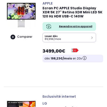
APPLE
Ecran PC APPLE Studio Display
XDR 5K 27" Retina XDR Mini LED 5K
120 Hz HDR USB-C 140W
Revendre votre appareil
Louer dès
Comparer
89,99€/mois
3499,00€
dès
198,23€/mois
en 20x
Exclusivité internet
LG