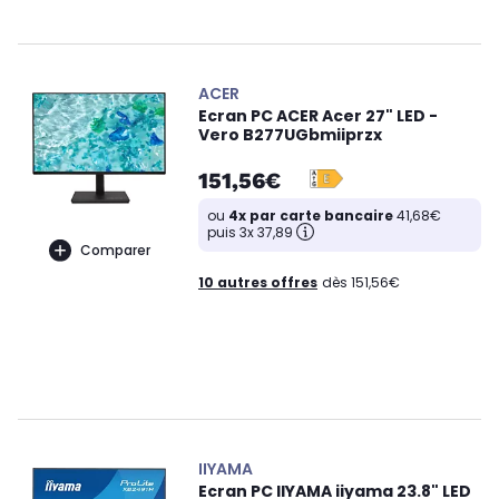
ACER
Ecran PC ACER Acer 27" LED -
Vero B277UGbmiiprzx
151,56€
ou
4x par carte bancaire
41,68€
puis 3x 37,89
Comparer
10 autres offres
dès 151,56€
IIYAMA
Ecran PC IIYAMA iiyama 23.8" LED