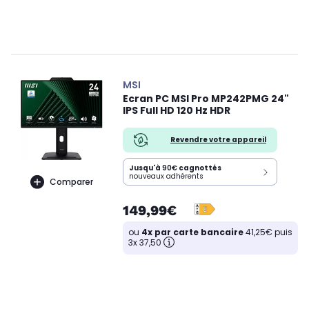
MSI
Ecran PC MSI Pro MP242PMG 24"
IPS Full HD 120 Hz HDR
Revendre votre appareil
Jusqu'à
90€
cagnottés
nouveaux adhérents
Comparer
149,99€
ou
4x par carte bancaire
41,25€ puis
3x 37,50