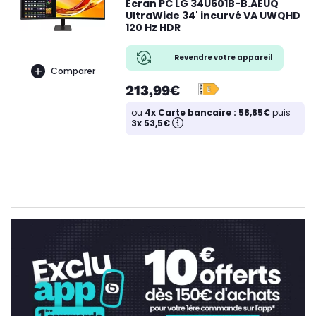
Ecran PC LG 34U601B-B.AEUQ
UltraWide 34' incurvé VA UWQHD
120 Hz HDR
Revendre votre appareil
Comparer
213,99€
ou
4x Carte bancaire : 58,85€
puis
3x 53,5€