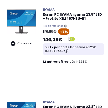
IIYAMA
Ecran PC IIYAMA iiyama 23.8" LED
- ProLite XB2497HSU-B1
Prix de référence
oldPrice
176,99€
-17%
146,38€
Comparer
ou
4x par carte bancaire
40,26€
puis 3x 36,59
12 autres offres
dès 146,38€
IIYAMA
Ecran PC IIYAMA iiyama 23.8" LED