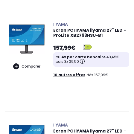
IIYAMA
Ecran PC IIYAMA iiyama 27" LED -
ProLite XB2793HSU-B1
157,99€
ou
4x par carte bancaire
43,45€
puis 3x 39,50
Comparer
10 autres offres
dès 157,99€
IIYAMA
Ecran PC IIYAMA iiyama 27" LED -