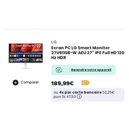
LG
Ecran PC LG Smart Monitor
27U511SB-W.AEU 27" IPS Full HD 120
Hz HDR
Revendre votre appareil
189,99€
Comparer
ou
4x par carte bancaire
52,25€
puis 3x 47,50