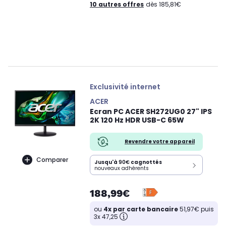
10 autres offres
dès 185,81€
Exclusivité internet
ACER
Ecran PC ACER SH272UG0 27" IPS
2K 120 Hz HDR USB-C 65W
Revendre votre appareil
Comparer
Jusqu'à
90€
cagnottés
nouveaux adhérents
188,99€
ou
4x par carte bancaire
51,97€ puis
3x 47,25