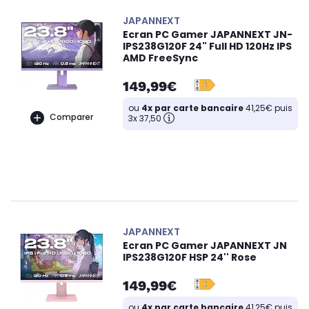
JAPANNEXT
Ecran PC Gamer JAPANNEXT JN-
IPS238G120F 24" Full HD 120Hz IPS
AMD FreeSync
149,99€
ou
4x par carte bancaire
41,25€ puis
Comparer
3x 37,50
JAPANNEXT
Ecran PC Gamer JAPANNEXT JN
IPS238G120F HSP 24'' Rose
149,99€
ou
4x par carte bancaire
41,25€ puis