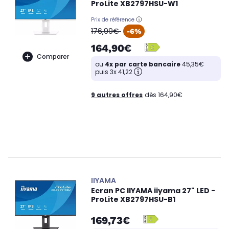
ProLite XB2797HSU-W1
Prix de référence
oldPrice
176,99€
-6%
164,90€
Comparer
ou
4x par carte bancaire
45,35€
puis 3x 41,22
9 autres offres
dès 164,90€
IIYAMA
Ecran PC IIYAMA iiyama 27" LED -
ProLite XB2797HSU-B1
169,73€