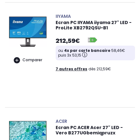
IIYAMA
Ecran PC IIYAMA iiyama 27" LED -
ProLite XB2792QSU-B1
212,59€
ou
4x par carte bancaire
58,46€
puis 3x 53,15
Comparer
7 autres offres
dès 212,59€
ACER
Ecran PC ACER Acer 27" LED -
Vero B277UGbemiqpruzx