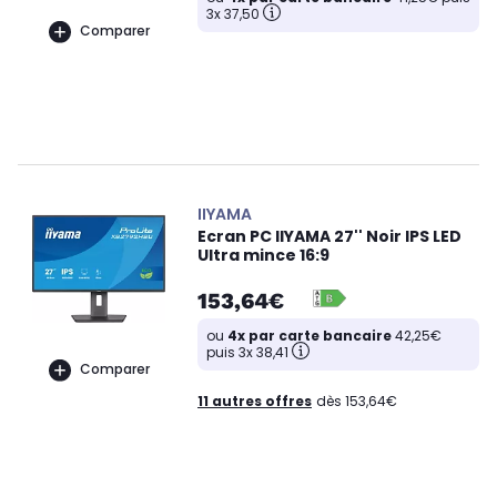
3x 37,50
Comparer
IIYAMA
Ecran PC IIYAMA 27'' Noir IPS LED
Ultra mince 16:9
153,64€
ou
4x par carte bancaire
42,25€
puis 3x 38,41
Comparer
11 autres offres
dès 153,64€