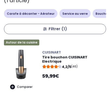
(1 article)
Carafe à décanter - Aérateur
Service au verre
Bouchon 
Filtrer
(1)
Autour de la cuisine
CUISINART
Tire bouchon CUISINART
Electrique
4,2/5
(46)
59,99€
Comparer