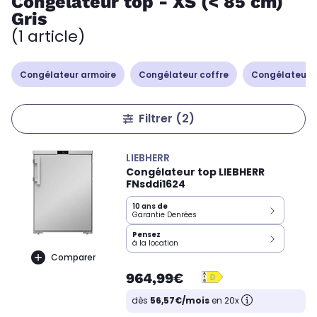
Congélateur top - XS (< 85 cm)
Gris
(1 article)
Congélateur armoire
Congélateur coffre
Congélateur 
Filtrer
(2)
LIEBHERR
Congélateur top LIEBHERR
FNsddi1624
10 ans
de
Garantie Denrées
Pensez
à la location
Comparer
964,99€
dès
56,57€/mois
en 20x