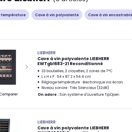
-température
Cave à vin polyvalente
Cave à vin encastrabl
LIEBHERR
Cave à vin polyvalente LIEBHERR
EWTgb1683-21 Reconditionné
33 bouteilles, 3 clayettes, 2 zones de T°C
L x H x P : 54 x 87.2 x 54.4 cm
Réglage température : électronique via écran
Niveau sonore : Très Silencieux (32dB)
Comparer
On adore :
Son système d'ouverture TipOpen
LIEBHERR
Cave à vin polyvalente LIEBHERR