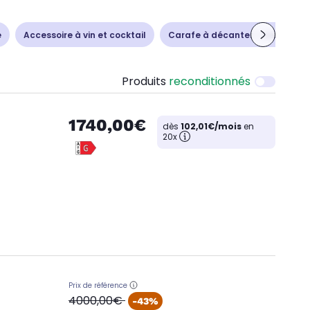
e
Accessoire à vin et cocktail
Carafe à décanter - Aérateur
Produits
reconditionnés
1740,00€
dès
102,01€/mois
en
20x
Prix de référence
oldPrice
4000,00€
-43%