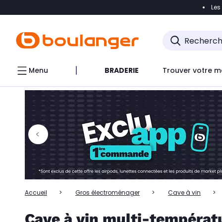
Les
Accéder directement à la navigation
Accéder directem
Accéder directement au chatbot
Menu
BRADERIE
Trouver votre m
Accueil
Gros électroménager
Cave à vin
Cave à vin multi-températ