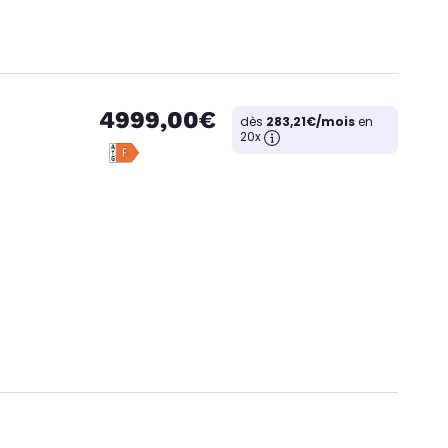
4999,00€
dès
283,21€/mois
en
20x