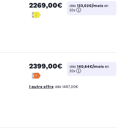
2269,00€
dès
133,02€/mois
en
20x
2399,00€
dès
140,64€/mois
en
20x
1 autre offre
dès 1487,00€