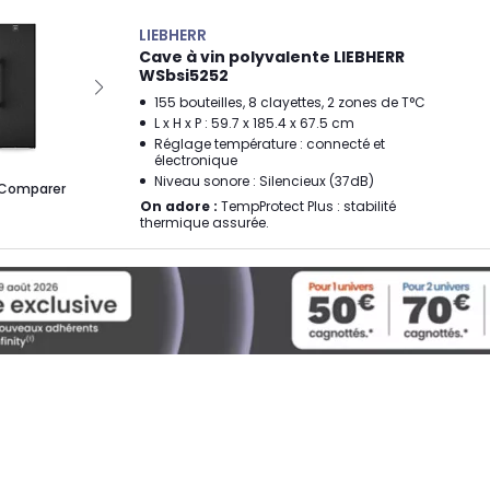
LIEBHERR
Cave à vin polyvalente LIEBHERR
WSbsi5252
155 bouteilles, 8 clayettes, 2 zones de T°C
L x H x P : 59.7 x 185.4 x 67.5 cm
Réglage température : connecté et
électronique
Niveau sonore : Silencieux (37dB)
Comparer
On adore :
TempProtect Plus : stabilité
thermique assurée.