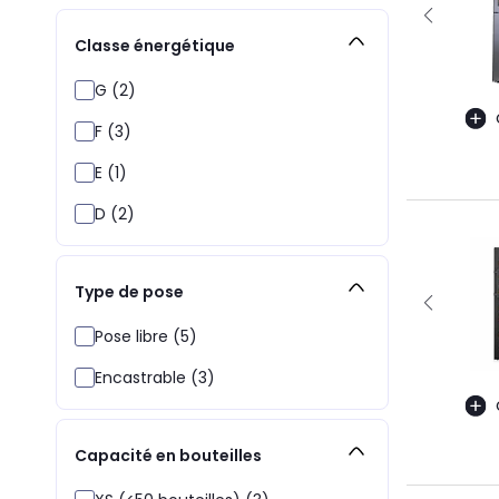
Classe énergétique
G (2)
F (3)
E (1)
D (2)
Type de pose
Pose libre (5)
Encastrable (3)
Capacité en bouteilles