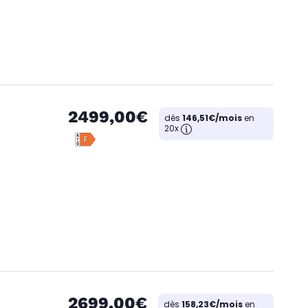
2499,00€
dès
146,51€/mois
en
20x
2699,00€
dès
158,23€/mois
en