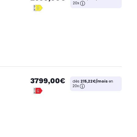
20x
3799,00€
dès
215,22€/mois
en
20x