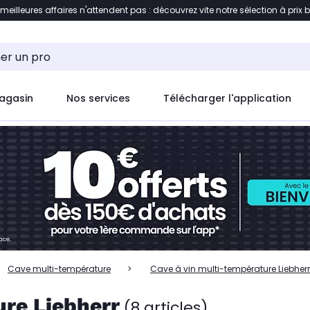
 meilleures affaires n'attendent pas : découvrez vite notre sélection à prix 
ent à la liste des produits
Accéder directement au c
agasin
Nos services
Télécharger l'application
Cave multi-température
Cave à vin multi-température Liebherr
ure Liebherr
(8 articles)