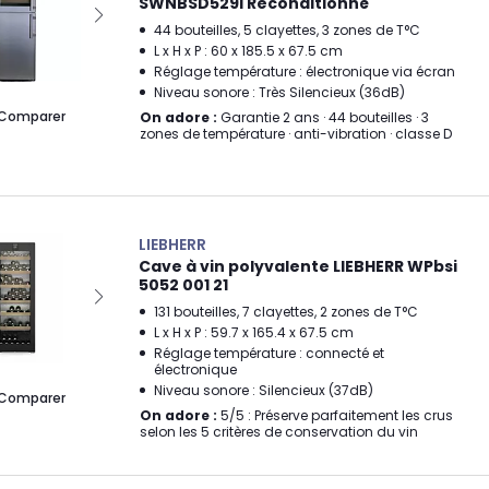
SWNBSD529i Reconditionné
44 bouteilles, 5 clayettes, 3 zones de T°C
L x H x P : 60 x 185.5 x 67.5 cm
Réglage température : électronique via écran
Niveau sonore : Très Silencieux (36dB)
Comparer
On adore :
Garantie 2 ans · 44 bouteilles · 3
zones de température · anti-vibration · classe D
LIEBHERR
Cave à vin polyvalente LIEBHERR WPbsi
5052 001 21
131 bouteilles, 7 clayettes, 2 zones de T°C
L x H x P : 59.7 x 165.4 x 67.5 cm
Réglage température : connecté et
électronique
Niveau sonore : Silencieux (37dB)
Comparer
On adore :
5/5 : Préserve parfaitement les crus
selon les 5 critères de conservation du vin