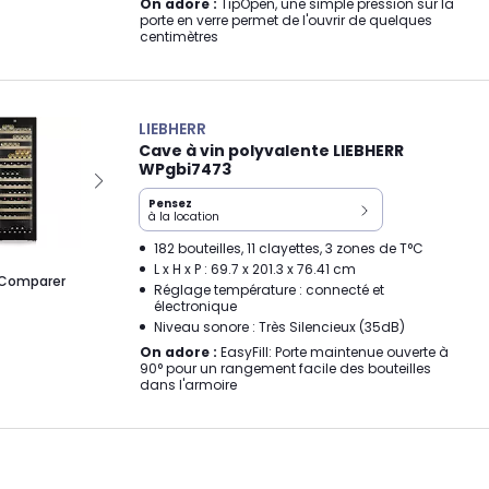
On adore :
TipOpen, une simple pression sur la
porte en verre permet de l'ouvrir de quelques
centimètres
LIEBHERR
Cave à vin polyvalente LIEBHERR
WPgbi7473
Pensez
à la location
182 bouteilles, 11 clayettes, 3 zones de T°C
L x H x P : 69.7 x 201.3 x 76.41 cm
Comparer
Réglage température : connecté et
électronique
Niveau sonore : Très Silencieux (35dB)
On adore :
EasyFill: Porte maintenue ouverte à
90° pour un rangement facile des bouteilles
dans l'armoire