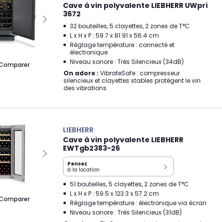
Cave à vin polyvalente LIEBHERR UWpri
3672
32 bouteilles, 5 clayettes, 2 zones de T°C
L x H x P : 59.7 x 81.91 x 56.4 cm
Réglage température : connecté et
électronique
Niveau sonore : Très Silencieux (34dB)
Comparer
On adore :
VibrateSafe : compresseur
silencieux et clayettes stables protègent le vin
des vibrations
LIEBHERR
Cave à vin polyvalente LIEBHERR
EWTgb2383-26
Pensez
à la location
51 bouteilles, 5 clayettes, 2 zones de T°C
L x H x P : 59.5 x 123.3 x 57.2 cm
Comparer
Réglage température : électronique via écran
Niveau sonore : Très Silencieux (31dB)