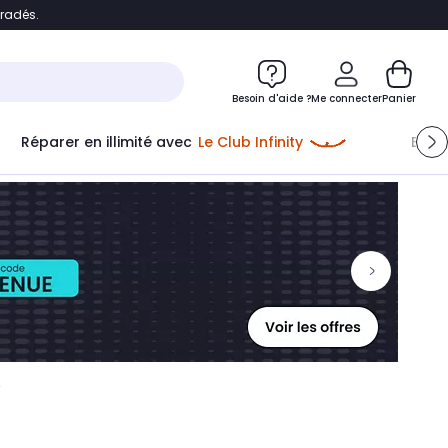
bradés.
ontenu
Accéder directement au pied de page
Besoin d'aide ?
Me connecter
Panier
Réparer en illimité avec
Le Club Infinity
Econ
Me connecter
Nouveau client
Créer mon compte
ou me connecter avec