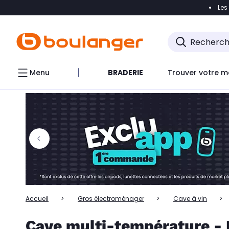
Les
Accéder directement à la navigation
Accéder directem
Accéder directement au chatbot
Menu
BRADERIE
Trouver votre m
Accueil
Gros électroménager
Cave à vin
Cave multi-température - 