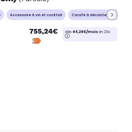
e
Accessoire à vin et cocktail
Carafe à décanter - Aérateur
755,24€
dès
44,28€/mois
en 20x