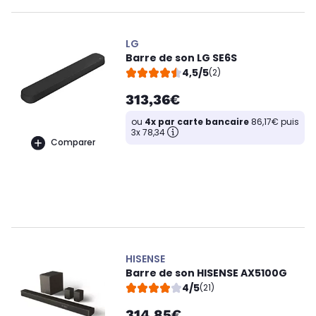
LG
Barre de son LG SE6S
4,5/5
(2)
313,36€
ou
4x par carte bancaire
86,17€ puis
3x 78,34
Comparer
HISENSE
Barre de son HISENSE AX5100G
4/5
(21)
314,85€