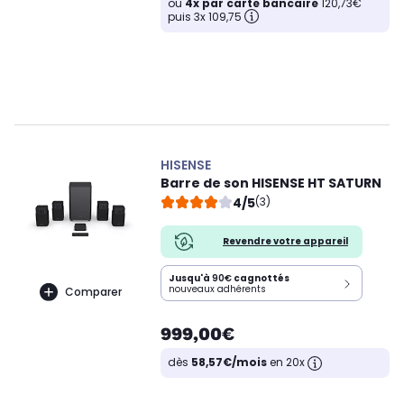
ou
4x par carte bancaire
120,73€
puis 3x 109,75
HISENSE
Barre de son HISENSE HT SATURN
4/5
(3)
Revendre votre appareil
Jusqu'à
90€
cagnottés
nouveaux adhérents
Comparer
999,00€
dès
58,57€/mois
en 20x