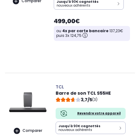
Comparer
Jusqu'à
90€
cagnottés
nouveaux adhérents
499,00€
ou
4x par carte bancaire
137,23€
puis 3x 124,75
TCL
Barre de son TCL S55HE
3,7/5
(3)
Revendre votre appareil
Jusqu'à
90€
cagnottés
nouveaux adhérents
Comparer