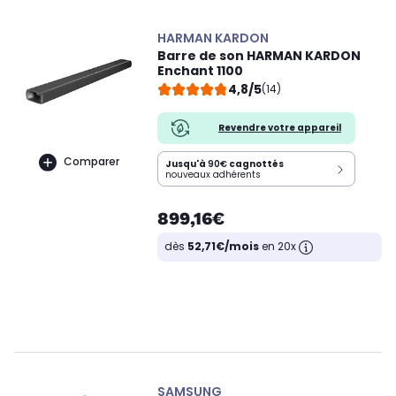
HARMAN KARDON
Barre de son HARMAN KARDON
Enchant 1100
4,8/5
(14)
Revendre votre appareil
Comparer
Jusqu'à
90€
cagnottés
nouveaux adhérents
899,16€
dès
52,71€/mois
en 20x
SAMSUNG