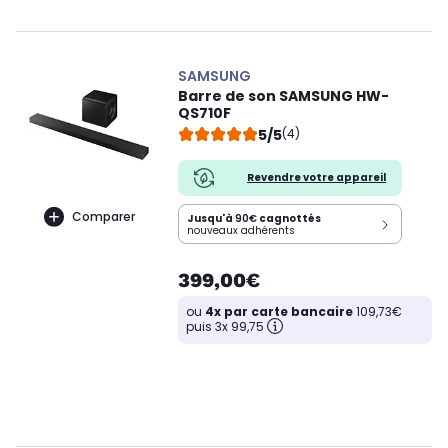
SAMSUNG
Barre de son SAMSUNG HW-
QS710F
5/5
(4)
Revendre votre appareil
Comparer
Jusqu'à
90€
cagnottés
nouveaux adhérents
399,00€
ou
4x par carte bancaire
109,73€
puis 3x 99,75