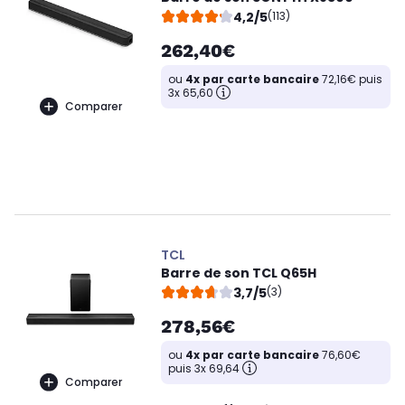
4,2/5
(113)
262,40€
ou
4x par carte bancaire
72,16€ puis
3x 65,60
Comparer
TCL
Barre de son TCL Q65H
3,7/5
(3)
278,56€
ou
4x par carte bancaire
76,60€
puis 3x 69,64
Comparer