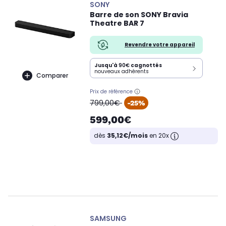
SONY
Barre de son SONY Bravia
Theatre BAR 7
Revendre votre appareil
Jusqu'à
90€
cagnottés
nouveaux adhérents
Comparer
Prix de référence
oldPrice
799,00€
-25%
599,00€
dès
35,12€/mois
en 20x
SAMSUNG