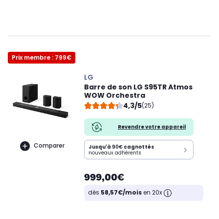
Prix membre : 799€
LG
Barre de son LG S95TR Atmos
WOW Orchestra
4,3/5
(25)
Revendre votre appareil
Comparer
Jusqu'à
90€
cagnottés
nouveaux adhérents
999,00€
dès
58,57€/mois
en 20x