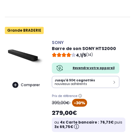
Grande BRADERIE
SONY
Barre de son SONY HTS2000
4,1/5
(14)
Revendre votre appareil
Jusqu'à
90€
cagnottés
nouveaux adhérents
Comparer
Prix de référence
oldPrice
399,00€
-30%
279,00€
ou
4x Carte bancaire : 76,73€
puis
3x 69,75€