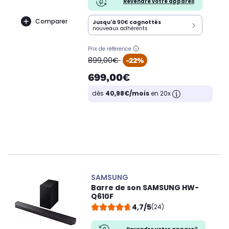
Revendre votre appareil
Comparer
Jusqu'à
90€
cagnottés
nouveaux adhérents
Prix de référence
oldPrice
899,00€
-22%
699,00€
dès
40,98€/mois
en 20x
SAMSUNG
Barre de son SAMSUNG HW-
Q610F
4,7/5
(24)