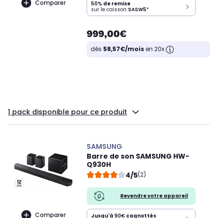
Comparer
50%
de remise
sur le caisson
SASW5
*
999,00€
dès
58,57€/mois
en 20x
1 pack disponible pour ce produit
SAMSUNG
Barre de son SAMSUNG HW-
Q930H
4/5
(2)
Revendre votre appareil
Comparer
Jusqu'à
90€
cagnottés