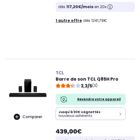
dès
117,20€/mois
en 20x
1 autre offre
dès 1241,79€
TCL
Barre de son TCL Q85H Pro
3,3/5
(3)
Revendre votre appareil
Jusqu'à
90€
cagnottés
nouveaux adhérents
Comparer
439,00€