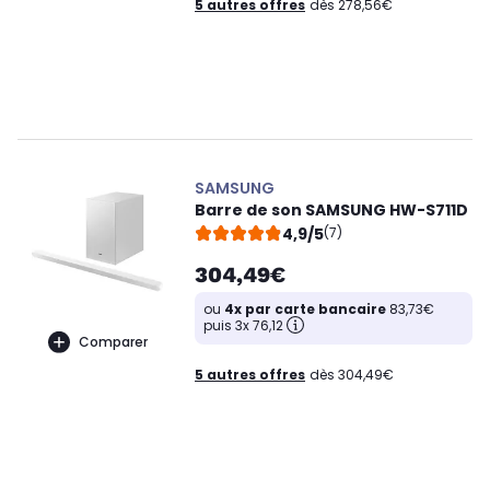
5 autres offres
dès 278,56€
SAMSUNG
Barre de son SAMSUNG HW-S711D
4,9/5
(7)
304,49€
ou
4x par carte bancaire
83,73€
puis 3x 76,12
Comparer
5 autres offres
dès 304,49€