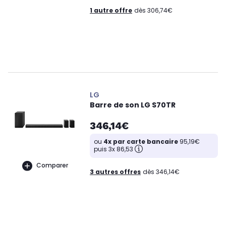
1 autre offre
dès 306,74€
LG
Barre de son LG S70TR
346,14€
ou
4x par carte bancaire
95,19€
puis 3x 86,53
Comparer
3 autres offres
dès 346,14€