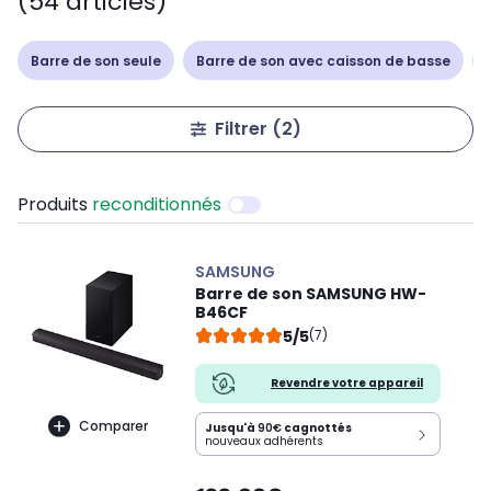
(54 articles)
Barre de son seule
Barre de son avec caisson de basse
Filtrer
(2)
Produits
reconditionnés
SAMSUNG
Barre de son SAMSUNG HW-
B46CF
5/5
(7)
Revendre votre appareil
Comparer
Jusqu'à
90€
cagnottés
nouveaux adhérents