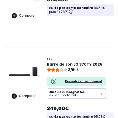
ou
4x par carte bancaire
86,58€
puis 3x 78,71
Comparer
LG
Barre de son LG S70TY 2026
3/5
(1)
Revendre votre appareil
Jusqu'à
90€
cagnottés
nouveaux adhérents
Comparer
349,00€
ou
4x par carte bancaire
95,98€