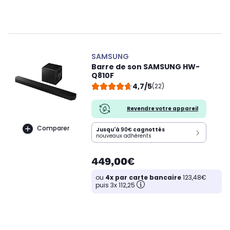
SAMSUNG
Barre de son SAMSUNG HW-
Q810F
4,7/5
(22)
Revendre votre appareil
Comparer
Jusqu'à
90€
cagnottés
nouveaux adhérents
449,00€
ou
4x par carte bancaire
123,48€
puis 3x 112,25