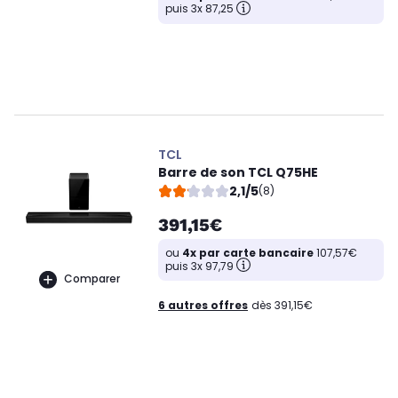
puis 3x 87,25
TCL
Barre de son TCL Q75HE
2,1/5
(8)
391,15€
ou
4x par carte bancaire
107,57€
puis 3x 97,79
Comparer
6 autres offres
dès 391,15€