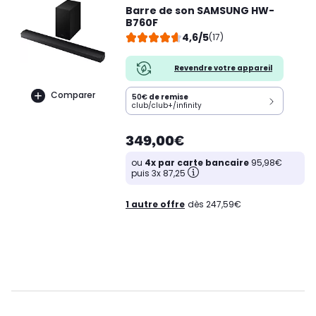
Barre de son SAMSUNG HW-
B760F
4,6/5
(17)
Revendre votre appareil
Comparer
50€
de remise
club/club+/infinity
349,00€
ou
4x par carte bancaire
95,98€
puis 3x 87,25
1 autre offre
dès 247,59€