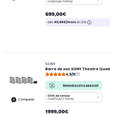
club/club+/infinity
699,00€
dès
40,98€/mois
en 20x
SONY
Barre de son SONY Theatre Quad
4,9/5
(7)
Revendre votre appareil
500€
de remise
Club/Club+/ Infinity
Comparer
1999,00€