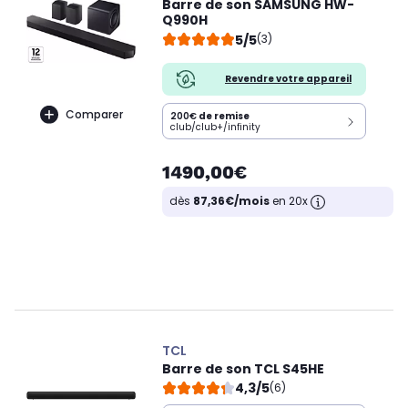
Barre de son SAMSUNG HW-
Q990H
5/5
(3)
Revendre votre appareil
Comparer
200€
de remise
club/club+/infinity
1490,00€
dès
87,36€/mois
en 20x
TCL
Barre de son TCL S45HE
4,3/5
(6)