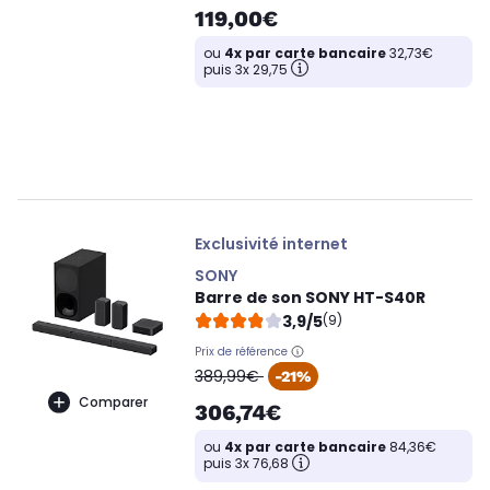
119,00€
ou
4x par carte bancaire
32,73€
puis 3x 29,75
Exclusivité internet
SONY
Barre de son SONY HT-S40R
3,9/5
(9)
Prix de référence
oldPrice
389,99€
-21%
Comparer
306,74€
ou
4x par carte bancaire
84,36€
puis 3x 76,68