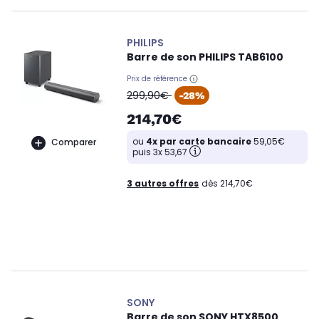
PHILIPS
Barre de son PHILIPS TAB6100
Prix de référence
oldPrice
299,90€
-28%
214,70€
ou
4x par carte bancaire
59,05€
Comparer
puis 3x 53,67
3 autres offres
dès 214,70€
SONY
Barre de son SONY HTX8500