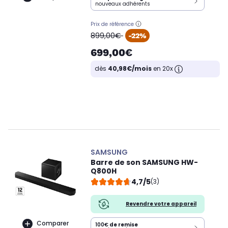
nouveaux adhérents
Prix de référence
oldPrice
899,00€
-22%
699,00€
dès
40,98€/mois
en 20x
SAMSUNG
Barre de son SAMSUNG HW-
Q800H
4,7/5
(3)
Revendre votre appareil
Comparer
100€
de remise