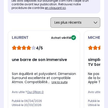
Les avis déposés sur boulanger.com font l'objet d'un
contrôle avant leur publication. Retrouvez notre
procédure de contrôle
en cliquant ici
.
LAURENT
MICHEL
Achat vérifié
4/5
une barre de son immersive
simplicité
TV Sony)
Son équilibré et polyvalent. Dimension
Ne pas utili
Surround excellente et compatible
de la barre
Atmos. Compatibilité...
Apple TV ma
Lire la suite
Avis utile ?
Oui
0
|
Non
0
Avis utile ?
Oui
Publié le
06/04/2026
Publié le
23/0
Utilisé le
20/03/2026
Utilisé le
23/0