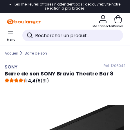
Les meilleures affaires n'attendent pas : découvrez vite notre
Accéder directement à la navigation
sélection à prix bradés.
Accéder directement au contenu
Me connecter
Panier
Accéder directement au pied de page
Menu
Accéder directement au chatbot
Accueil
Barre de son
Réf. 120
6042
SONY
Barre de son
SONY
Bravia Theatre Bar 8
4,4/5
(
31
)