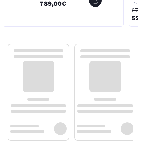
789,00€
Prix d
679
52