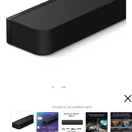
Visuel(s) du produit neuf