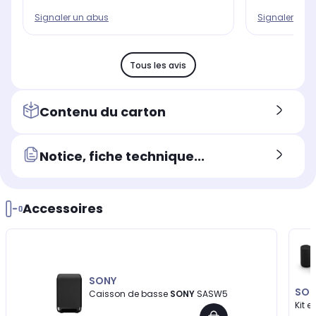
Signaler un abus
Signaler un 
Tous les avis
Contenu du carton
Notice, fiche technique...
Accessoires
SONY
SON
Caisson de basse
SONY
SASW5
Kit 