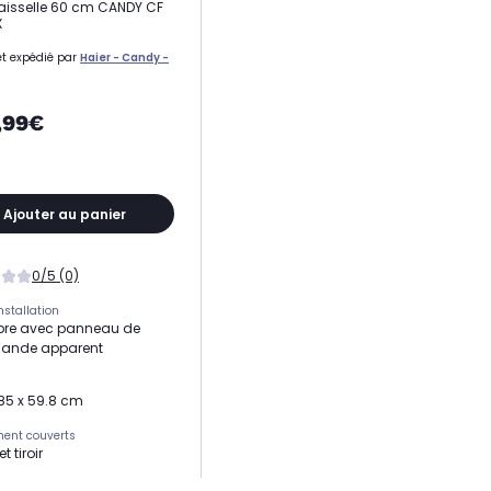
aisselle 60 cm CANDY CF
X
t expédié par
Haier - Candy -
,99€
Ajouter au panier
0/5 (0)
nstallation
ibre avec panneau de
nde apparent
 85 x 59.8 cm
ent couverts
t tiroir
sonore