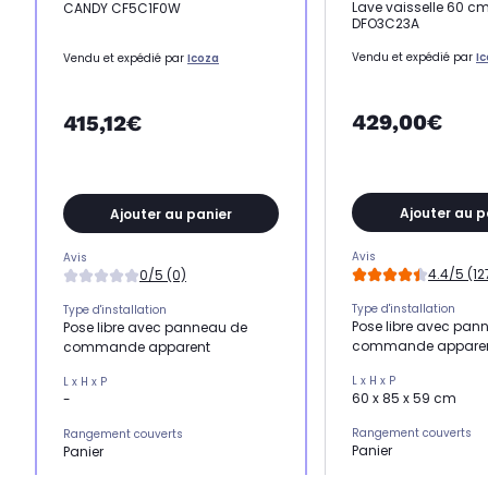
Lave vaisselle 60 cm
CANDY CF5C1F0W
DFO3C23A
Vendu et expédié par
I
Vendu et expédié par
Icoza
429,00€
415,12€
Ajouter au p
Ajouter au panier
Avis
Avis
4.4/5 (12
0/5 (0)
Type d'installation
Type d'installation
Pose libre avec pan
Pose libre avec panneau de
commande appare
commande apparent
L x H x P
L x H x P
60 x 85 x 59 cm
-
Rangement couverts
Rangement couverts
Panier
Panier
Niveau sonore
Niveau sonore