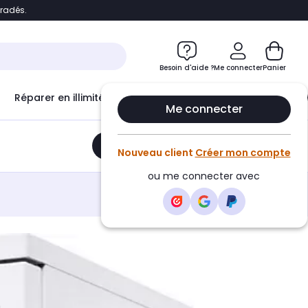
bradés.
e
Accéder directement au chatbot
Besoin d'aide ?
Me connecter
Panier
Réparer en illimité avec
Le Club Infinity
Econ
Me connecter
Ajouter au panier
•
415,12€
Nouveau client
Créer mon compte
ou me connecter avec