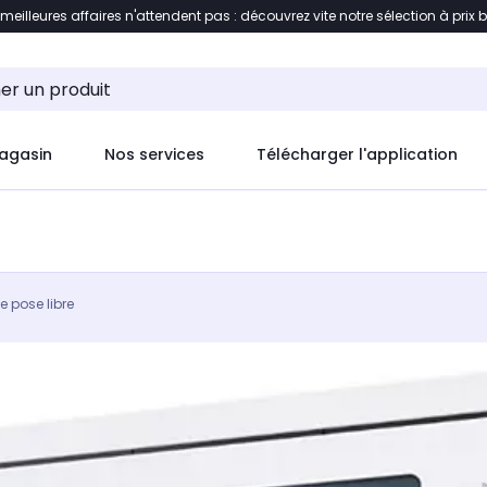
 meilleures affaires n'attendent pas : découvrez vite notre sélection à prix 
ement au contenu
Accéder directement au pied de pag
agasin
Nos services
Télécharger l'application
e pose libre