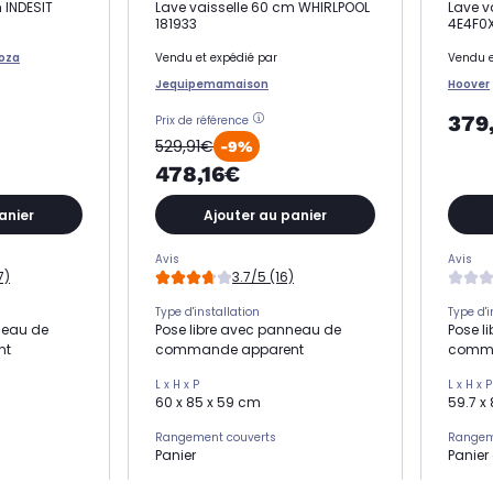
 INDESIT
Lave vaisselle 60 cm WHIRLPOOL
Lave v
181933
4E4F0
coza
Vendu et expédié par
Vendu e
Jequipemamaison
Hoover
379
Prix de référence
529,91€
-9%
478,16€
anier
Ajouter au panier
Avis
Avis
7)
3.7/5 (16)
Type d'installation
Type d'i
neau de
Pose libre avec panneau de
Pose l
nt
commande apparent
comma
L x H x P
L x H x P
60 x 85 x 59 cm
59.7 x
Rangement couverts
Rangem
Panier
Panier e
Niveau sonore
Niveau 