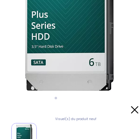
Visuel(s) du produit neuf