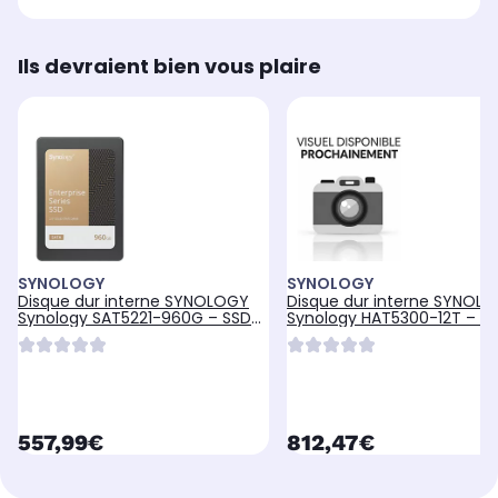
Ils devraient bien vous plaire
SYNOLOGY
SYNOLOGY
Disque dur interne SYNOLOGY
Disque dur interne SYNOL
Synology SAT5221-960G – SSD
Synology HAT5300-12T – D
Enterprise S
Dur NAS 12
currentPrice
currentPrice
557,99€
812,47€