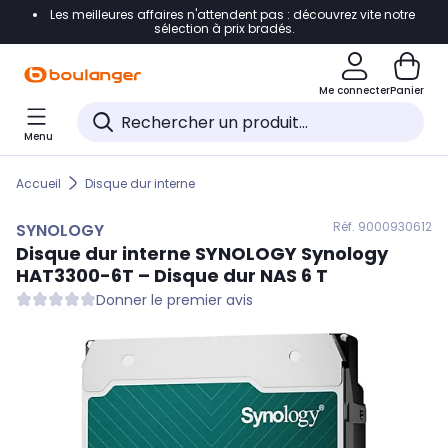
Les meilleures affaires n'attendent pas : découvrez vite notre
Accéder directement à la navigation
sélection à prix bradés.
Accéder directement au contenu
Me connecter
Panier
Accéder directement au pied de page
Menu
Accéder directement au chatbot
Accueil
Disque dur interne
Réf. 900
0930612
SYNOLOGY
Disque dur interne
SYNOLOGY
Synology
HAT3300-6T – Disque dur NAS 6 T
Donner le premier avis