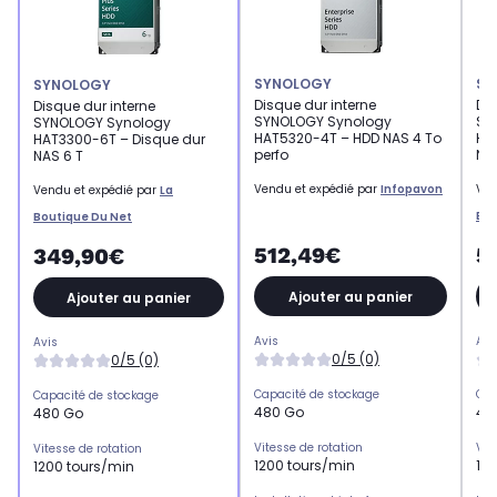
SYNOLOGY
SY
SYNOLOGY
Disque dur interne
Dis
Disque dur interne
SYNOLOGY Synology
SY
SYNOLOGY Synology
HAT5320-4T – HDD NAS 4 To
HA
HAT3300-6T – Disque dur
perfo
NA
NAS 6 T
Vendu et expédié par
Infopavon
Ven
Vendu et expédié par
La
Bou
Boutique Du Net
512,49€
5
349,90€
Ajouter au panier
Ajouter au panier
Avis
Avi
Avis
0/5 (0)
0/5 (0)
Capacité de stockage
Cap
Capacité de stockage
480 Go
48
480 Go
Vitesse de rotation
Vit
Vitesse de rotation
1200 tours/min
12
1200 tours/min