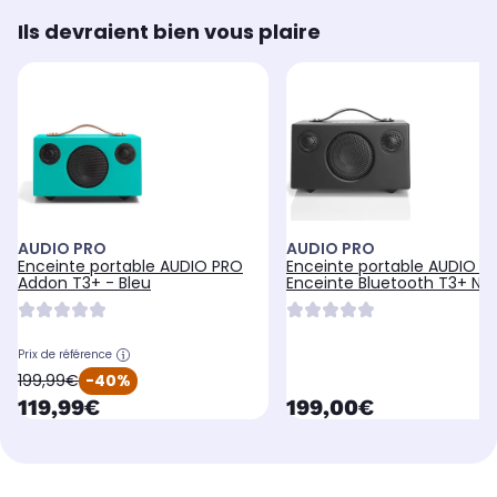
Ils devraient bien vous plaire
AUDIO PRO
AUDIO PRO
Enceinte portable AUDIO PRO
Enceinte portable AUDIO P
Addon T3+ - Bleu
Enceinte Bluetooth T3+ Noi
Prix de référence
oldPrice
199,99€
-40%
currentPrice
currentPrice
119,99€
199,00€