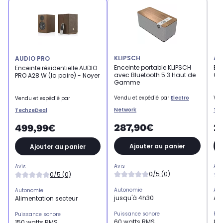
KLIPSCH
AU
AUDIO PRO
Enceinte portable KLIPSCH
Enc
Enceinte résidentielle AUDIO
avec Bluetooth 5.3 Haut de
C10
PRO A28 W (la paire) - Noyer
Gamme
Vendu et expédié par
Electro
Ven
Vendu et expédié par
Network
Te
TechzeDeal
287,90€
2
499,99€
Ajouter au panier
Ajouter au panier
Avis
Avi
Avis
0/5 (0)
0/5 (0)
Autonomie
Aut
Autonomie
jusqu'à 4h30
Ali
Alimentation secteur
Puissance sonore
Pui
Puissance sonore
60 watts RMS
80
150 watts RMS