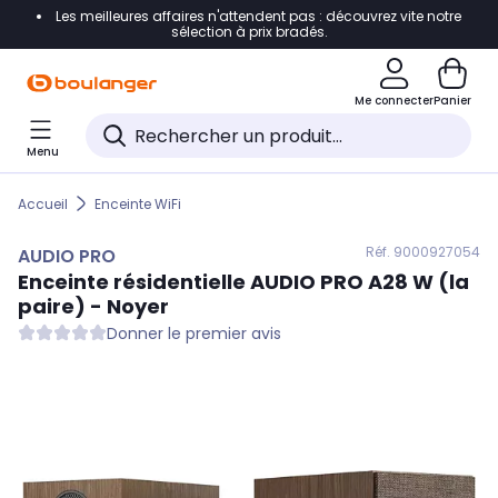
Les meilleures affaires n'attendent pas : découvrez vite notre
Accéder directement à la navigation
sélection à prix bradés.
Accéder directement au contenu
Me connecter
Panier
Accéder directement au pied de page
Menu
Accéder directement au chatbot
Accueil
Enceinte WiFi
Réf. 900
0927054
AUDIO PRO
Enceinte résidentielle
AUDIO PRO
A28 W (la
paire) - Noyer
Donner le premier avis