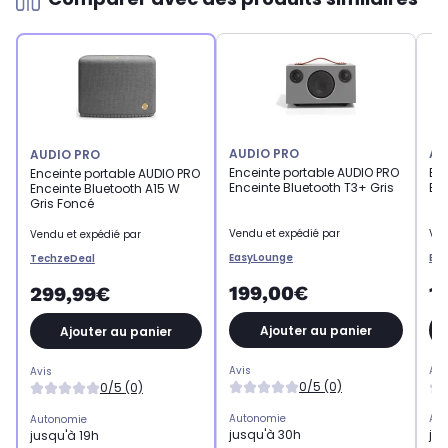
AUDIO PRO
AU
AUDIO PRO
Enceinte portable AUDIO PRO
Enc
Enceinte portable AUDIO PRO
Enceinte Bluetooth T3+ Gris
Enc
Enceinte Bluetooth A15 W
Gris Foncé
Vendu et expédié par
Ven
Vendu et expédié par
EasyLounge
Ea
TechzeDeal
199,00€
1
299,99€
Ajouter au panier
Ajouter au panier
Avis
Avi
Avis
0/5 (0)
0/5 (0)
Autonomie
Aut
Autonomie
jusqu'à 30h
ju
jusqu'à 19h