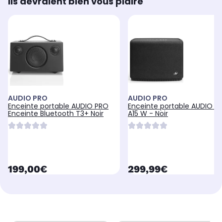
Ils devraient bien vous plaire
Oui
Ou
Oui
AUDIO PRO
AUDIO PRO
Enceinte portable AUDIO PRO
Enceinte portable AUDIO P
Enceinte Bluetooth T3+ Noir
A15 W - Noir
currentPrice
currentPrice
199,00€
299,99€