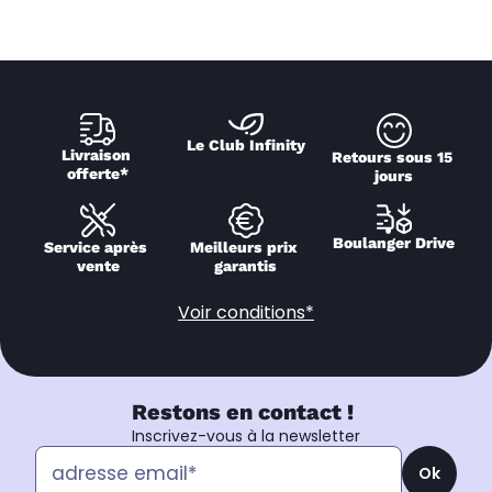
Le Club Infinity
Livraison 
Retours sous 15 
offerte*
jours
Boulanger Drive
Service après 
Meilleurs prix 
vente
garantis
Voir conditions*
Restons en contact !
Inscrivez-vous à la newsletter
Ok