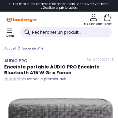
Les meilleures affaires n'attendent pas : découvrez vite notre
Accéder directement à la navigation
sélection à prix bradés.
Accéder directement au contenu
Me connecter
Panier
Accéder directement au pied de page
Menu
Accéder directement au chatbot
Accueil
Enceinte WiFi
Réf. 900
0927045
AUDIO PRO
Enceinte portable
AUDIO PRO
Enceinte
Bluetooth A15 W Gris Foncé
Donner le premier avis