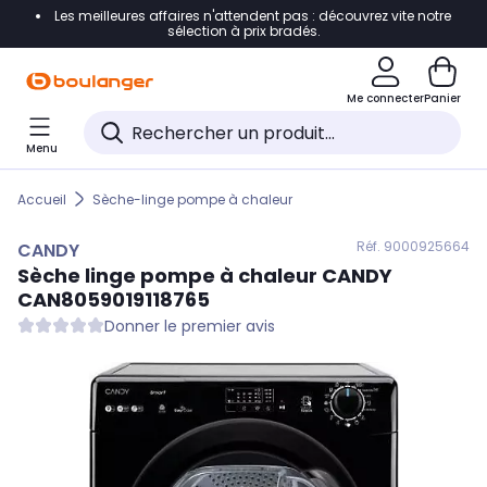
Les meilleures affaires n'attendent pas : découvrez vite notre
Accéder directement à la navigation
sélection à prix bradés.
Accéder directement au contenu
Me connecter
Panier
Accéder directement au pied de page
Menu
Accéder directement au chatbot
Accueil
Sèche-linge pompe à chaleur
Réf. 900
0925664
CANDY
Sèche linge pompe à chaleur
CANDY
CAN8059019118765
Donner le premier avis