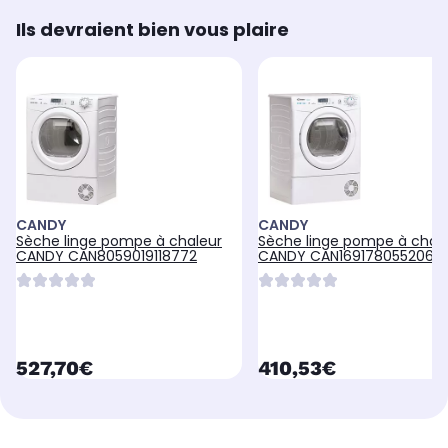
Ils devraient bien vous plaire
CANDY
CANDY
Sèche linge pompe à chaleur
Sèche linge pompe à chal
CANDY CAN8059019118772
CANDY CAN1691780552062
currentPrice
currentPrice
527,70€
410,53€