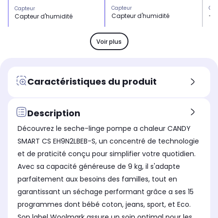
Capteur
Cap
Capteur
Capteur d'humidité
-
Capteur d'humidité
Départ différé ou fin différée
Dép
Départ différé ou fin différée
Départ différé 24 heures
Dép
Fin différée 9 heures
Voir plus
Caractéristiques du produit
Description
Découvrez le seche-linge pompe a chaleur CANDY
SMART CS EH9N2LBEB-S, un concentré de technologie
et de praticité conçu pour simplifier votre quotidien.
Avec sa capacité généreuse de 9 kg, il s'adapte
parfaitement aux besoins des familles, tout en
garantissant un séchage performant grâce a ses 15
programmes dont bébé coton, jeans, sport, et Eco.
Son label Woolmark assure un soin optimal pour les