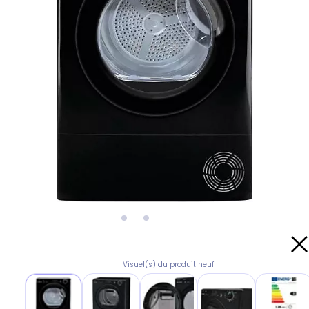
Visuel(s) du produit neuf