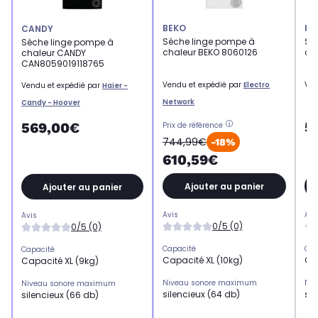
BEKO
HA
CANDY
Sèche linge pompe à
Sè
Sèche linge pompe à
chaleur BEKO 8060126
ch
chaleur CANDY
CAN8059019118765
Vendu et expédié par
Electro
Ven
Vendu et expédié par
Haier -
Network
Candy - Hoover
5
569,00€
Prix de référence
744,99€
-18%
610,59€
Ajouter au panier
Ajouter au panier
Avis
Avi
Avis
0/5 (0)
0/5 (0)
Capacité
Cap
Capacité
Capacité XL (10kg)
Ca
Capacité XL (9kg)
Niveau sonore maximum
Niv
Niveau sonore maximum
silencieux (64 db)
sil
silencieux (66 db)