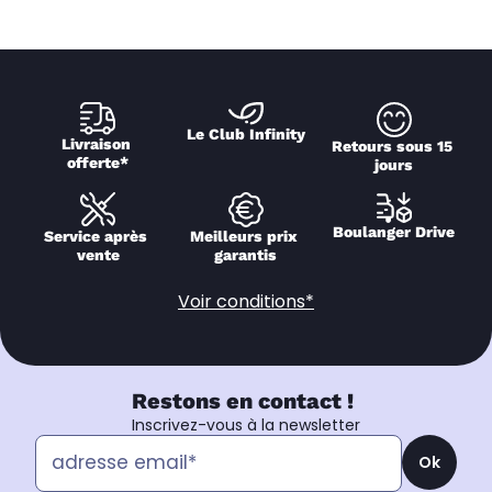
Le Club Infinity
Livraison 
Retours sous 15 
offerte*
jours
Boulanger Drive
Service après 
Meilleurs prix 
vente
garantis
Voir conditions*
Restons en contact !
Inscrivez-vous à la newsletter
Ok