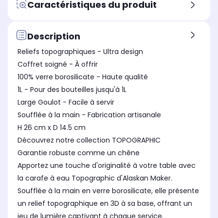
Caractéristiques du produit
Couleur
Cou
Couleur
Transparent / Cristal
Gri
Transparent
Type de produit
Typ
Type de produit
Description
Carafe
Tir
Carafe
Reliefs topographiques - Ultra design
Coffret soigné - À offrir
100% verre borosilicate - Haute qualité
1L - Pour des bouteilles jusqu'à 1L
Large Goulot - Facile à servir
Soufflée à la main - Fabrication artisanale
H 26 cm x D 14.5 cm
Découvrez notre collection TOPOGRAPHIC
Garantie robuste comme un chêne
Apportez une touche d'originalité à votre table avec
la carafe à eau Topographic d'Alaskan Maker.
Soufflée à la main en verre borosilicate, elle présente
un relief topographique en 3D à sa base, offrant un
jeu de lumière captivant à chaque service.