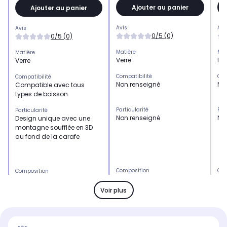
Ajouter au panier
Ajouter au panier
Avis
Avi
Avis
0/5 (0)
0/5 (0)
Matière
Mat
Matière
Verre
Ino
Verre
Compatibilité
Com
Compatibilité
Non renseigné
NC
Compatible avec tous
types de boisson
Particularité
Par
Particularité
Non renseigné
NC
Design unique avec une
montagne soufflée en 3D
au fond de la carafe
Composition
Com
Composition
Verre
Ino
Borosilicate
Voir plus
Accessoire(s)
Acc
Accessoire(s)
supplémentaires(s)
sup
supplémentaires(s)
Non
NC
Aucun