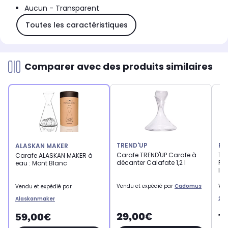
Aucun - Transparent
Toutes les caractéristiques
Comparer avec des produits similaires
TREND'UP
PE
ALASKAN MAKER
Carafe TREND'UP Carafe à
Tir
Carafe ALASKAN MAKER à
décanter Calafate 1,2 l
PE
eau : Mont Blanc
In
Vendu et expédié par
Cadomus
Ven
Vendu et expédié par
Sav
Alaskanmaker
29,00€
1
59,00€