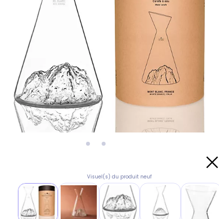
Visuel(s) du produit neuf