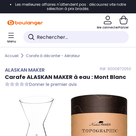
Les meilleures affaires n'attendent pas : découvrez vite notre
Accéder directement à la navigation
sélection à prix bradés.
Accéder directement au contenu
Me connecter
Panier
Accéder directement au pied de page
Menu
Accéder directement au chatbot
Accueil
Carafe à décanter - Aérateur
Réf. 900
0872050
ALASKAN MAKER
Carafe
ALASKAN MAKER
à eau : Mont Blanc
Donner le premier avis