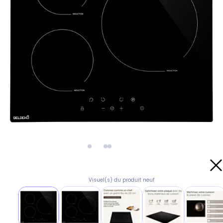
Visuel(s) du produit neuf