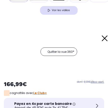
Voir les vidéos
Quitter la vue 360°
dont 4,68€
d'éco-part.
166,99€
cagnottés avec
Le Club+
Payez en 4x par carte bancaire
Apport de 45,92€ puis 3x 41,75€