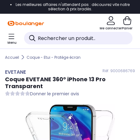
Les meilleures affaires n'attendent pas : découvrez vite notre
Accéder directement à la navigation
sélection à prix bradés.
Accéder directement au contenu
Me connecter
Panier
Accéder directement au pied de page
Menu
Accéder directement au chatbot
Accueil
Coque - Etui - Protège écran
Réf. 900
0686769
EVETANE
Coque
EVETANE
360° iPhone 13 Pro
Transparent
Donner le premier avis