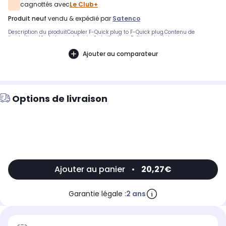
cagnottés avec
Le Club+
produit neuf
vendu & expédié par
Satenco
Description du produitCoupler F-Quick plug to F-Quick plug.Contenu de
l'emballage10x Antenna AdapterSpécificationsBoîtier adaptateur:
MétalConception d'adaptateur: DroitConnecteur A: F mâle rapideConnecteur B: F
mâle rapideCouleur: ArgentImpédance: 75 OhmPlacage du connecteur: Plaqué
Ajouter au comparateur
nickelQuantité de contenu: 10 piècesType d'adaptateur: AdaptateurType
d'emballage: Sac en Plastique
Options de livraison
Ajouter au panier
•
20,27€
Garantie légale :
2 ans