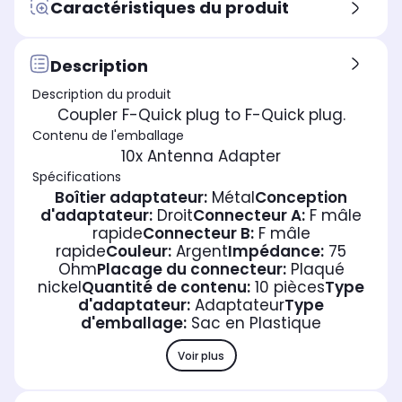
Caractéristiques du produit
Description
Description du produit
Coupler F-Quick plug to F-Quick plug.
Contenu de l'emballage
10x Antenna Adapter
Spécifications
Boîtier adaptateur:
Métal
Conception
d'adaptateur:
Droit
Connecteur A:
F mâle
rapide
Connecteur B:
F mâle
rapide
Couleur:
Argent
Impédance:
75
Ohm
Placage du connecteur:
Plaqué
nickel
Quantité de contenu:
10 pièces
Type
d'adaptateur:
Adaptateur
Type
d'emballage:
Sac en Plastique
Voir plus