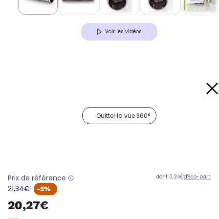
Voir les vidéos
Quitter la vue 360°
Prix de référence
dont 0,24€
d'éco-part.
oldPrice
21,34€
-5%
20,27€