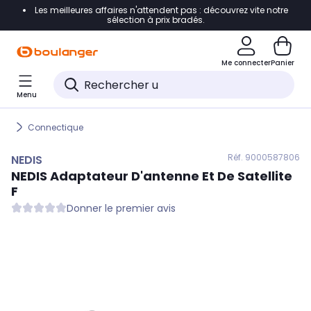
Les meilleures affaires n'attendent pas : découvrez vite notre
Accéder directement à la navigation
sélection à prix bradés.
Accéder directement au contenu
Me connecter
Panier
Accéder directement au pied de page
Menu
Accéder directement au chatbot
Connectique
Réf. 900
0587806
NEDIS
NEDIS
Adaptateur D'antenne Et De Satellite
F
Donner le premier avis