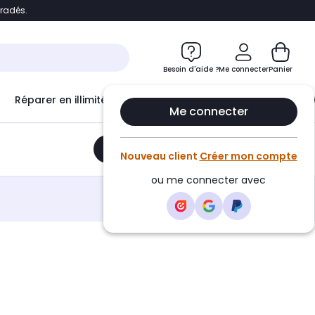
bradés.
e
Accéder directement au chatbot
Besoin d'aide ?
Me connecter
Panier
Réparer en illimité avec
Le Club Infinity
Econ
Me connecter
Ajouter au panier
•
49,80€
Nouveau client
Créer mon compte
ou me connecter avec