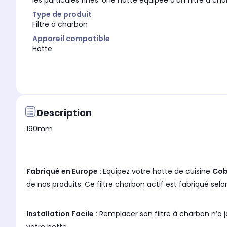
les particules fines. Une hotte équipée d'un filtre à char
Type de produit
Filtre à charbon
Appareil compatible
Hotte
Description
190mm
Fabriqué en Europe :
Equipez votre hotte de cuisine
Cob
de nos produits. Ce filtre charbon actif est fabriqué selo
Installation Facile :
Remplacer son filtre à charbon n’a ja