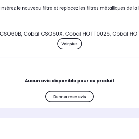
, insérez le nouveau filtre et replacez les filtres métalliques de la
 CSQ60B, Cobal CSQ60X, Cobal HOTT0026, Cobal HO
ules de graisse contenues dans l’air. L’air arrive sur le filtre à c
Voir plus
opre dans votre cuisine. Ce filtre à charbon pour hotte de cuisine
uelle il fait bon respirer.
filtre tous les 4 à 6 mois selon votre utilisation.
Aucun avis disponible pour ce produit
Donner mon avis