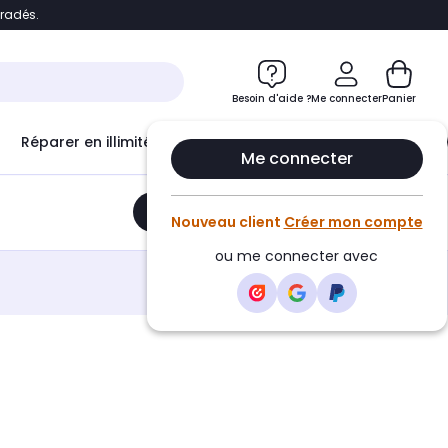
bradés.
e
Accéder directement au chatbot
Besoin d'aide ?
Me connecter
Panier
Réparer en illimité avec
Le Club Infinity
Econ
Me connecter
Ajouter au panier
•
49,80€
Nouveau client
Créer mon compte
ou me connecter avec