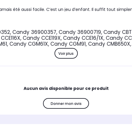
mais été aussi facile. C’est un jeu d’enfant. Il suffit tout simp
e, insérez le nouveau filtre et replacez les filtres métalliques de la
0352, Candy 36900357, Candy 36900719, Candy C
CE116X, Candy CCE119X, Candy CCE16/1X, Candy CCE
M61, Candy CGM61X, Candy CGM91, Candy CMB650X,
Voir plus
ules de graisse contenues dans l’air. L’air arrive sur le filtre à c
opre dans votre cuisine. Ce filtre à charbon pour hotte de cuisine
uelle il fait bon respirer.
Aucun avis disponible pour ce produit
filtre tous les 4 à 6 mois selon votre utilisation.
Donner mon avis