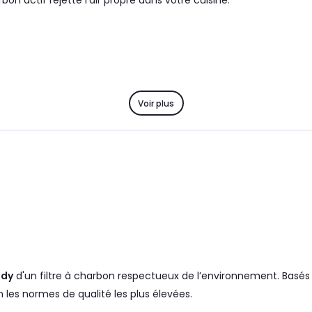
bon actif rejette l'air propre dans votre cuisine.
Voir plus
dy
d'un filtre à charbon respectueux de l’environnement. Basés 
n les normes de qualité les plus élevées.