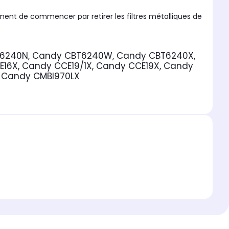
lement de commencer par retirer les filtres métalliques de
 hotte.
BT6240N, Candy CBT6240W, Candy CBT6240X,
16X, Candy CCE19/1X, Candy CCE19X, Candy
 Candy CMBI970LX
harbon, qui élimine les odeurs et les particules fines. Une