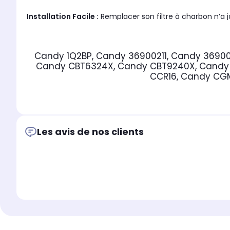
Installation Facile :
Remplacer son filtre à charbon n’a ja
votre hotte
Candy
. Ensuite, vous verrez le filtre à charbon. Retirez-l
Candy 1Q2BP, Candy 36900211, Candy 3690
Candy CBT6324X, Candy CBT9240X, Candy C
Fonctionnement
CCR16, Candy CG
: N
otre filtre contient du charbon actif qui capture les partic
hotte équipée d’un filtre à charbon actif rejette l’air pr
Candy
vous permet d’avoir une cuisine bien aérée dans laq
Les avis de nos clients
Pour garantir un fonctionnement optimal, remplacez ce 
100% Compatible avec les modèles de Hotte Candy :