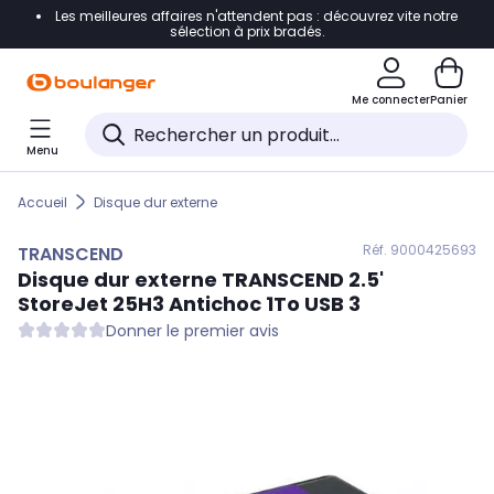
Les meilleures affaires n'attendent pas : découvrez vite notre
Accéder directement à la navigation
sélection à prix bradés.
Accéder directement au contenu
Me connecter
Panier
Accéder directement au pied de page
Menu
Accéder directement au chatbot
Accueil
Disque dur externe
Réf. 900
0425693
TRANSCEND
Disque dur externe
TRANSCEND
2.5'
StoreJet 25H3 Antichoc 1To USB 3
Donner le premier avis