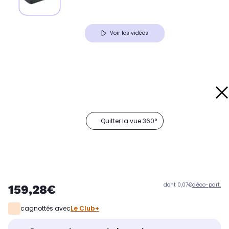
Voir les vidéos
Quitter la vue 360°
dont 0,07€
d'éco-part.
159,28€
cagnottés avec
Le Club+