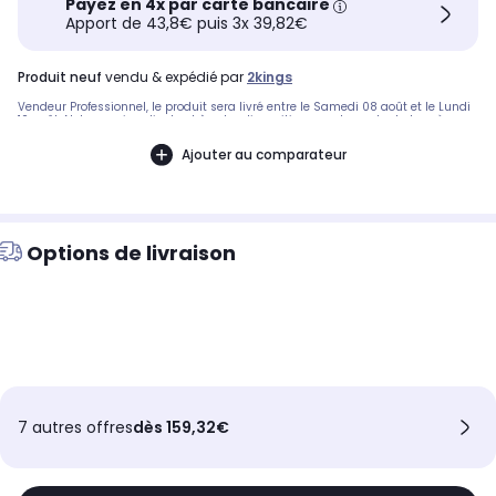
Payez en 4x par carte bancaire
Apport de 43,8€ puis 3x 39,82€
produit neuf
vendu & expédié par
2kings
Vendeur Professionnel, le produit sera livré entre le Samedi 08 août et le Lundi
10 août. Notre service client est à votre disposition avant, pendant et après
votre commande. A bientôt sur 2KINGS.
Ajouter au comparateur
Options de livraison
7 autres offres
dès 159,32€