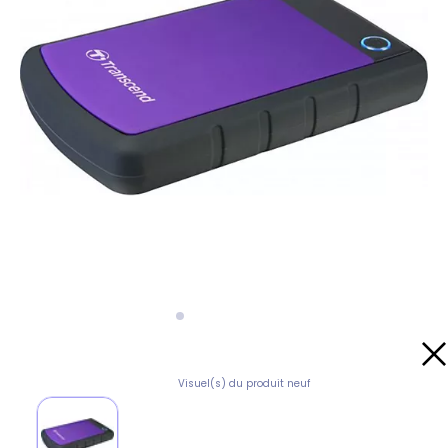
Visuel(s) du produit neuf