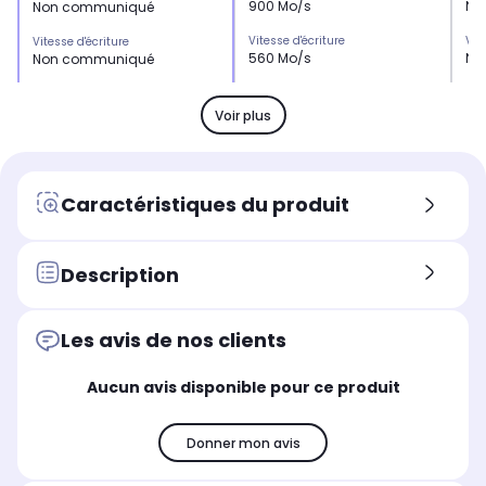
900 Mo/s
No
Non communiqué
Vitesse d'écriture
Vit
Vitesse d'écriture
560 Mo/s
No
Non communiqué
Sécurisation
Séc
Sécurisation
non
no
non
Voir plus
Connectique
Con
Connectique
USB
US
USB
Utilisation
Uti
Utilisation
Caractéristiques du produit
en déplacement
en
au bureau, à la maison
Format :
For
Format :
HDD 2,5
HDD
HDD 2,5
Description
Technologie :
Tec
Technologie :
HDD externe
HD
HDD externe
Les avis de nos clients
Sauvegarde automatique :
Sau
Sauvegarde automatique :
non
no
non
Aucun avis disponible pour ce produit
Donner mon avis