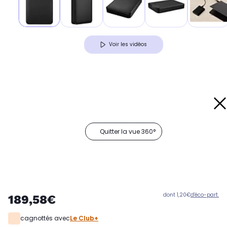
Voir les vidéos
Quitter la vue 360°
dont 1,20€
d'éco-part.
189,58€
cagnottés avec
Le Club+