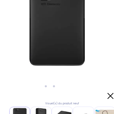
Visuel(s) du produit neuf