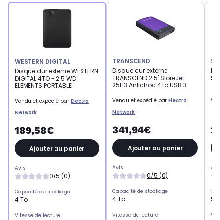
TRANSCEND
SE
WESTERN DIGITAL
Disque dur externe
Di
Disque dur externe WESTERN
TRANSCEND 2.5' StoreJet
ST
DIGITAL 4TO - 2.5 WD
25H3 Antichoc 4To USB 3
ELEMENTS PORTABLE
Vendu et expédié par
Electro
Ven
Vendu et expédié par
Electro
Network
Network
341,94€
2
189,58€
Ajouter au panier
Ajouter au panier
Avis
Avi
Avis
0/5 (0)
0/5 (0)
Capacité de stockage
Cap
Capacité de stockage
4 To
5 
4 To
Vitesse de lecture
Vit
Vitesse de lecture