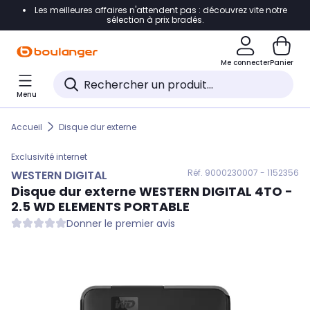
Les meilleures affaires n'attendent pas : découvrez vite notre
Accéder directement à la navigation
sélection à prix bradés.
Accéder directement au contenu
Me connecter
Panier
Accéder directement au pied de page
Menu
Accéder directement au chatbot
Accueil
Disque dur externe
Exclusivité internet
Réf. 900
0230007 - 1152356
WESTERN DIGITAL
Disque dur externe
WESTERN DIGITAL
4TO -
2.5 WD ELEMENTS PORTABLE
Donner le premier avis