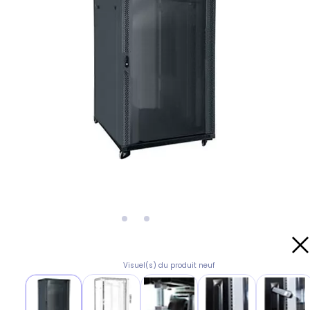
Visuel(s) du produit neuf