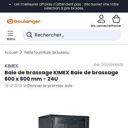
Les meilleures affaires n'attendent pas : découvrez vite notre
Accéder directement à la navigation
sélection à prix bradés.
Accéder directement au contenu
Me connecter
Panier
Accéder directement au pied de page
Menu
Accéder directement au chatbot
Accueil
Petite fourniture de bureau
Réf. 900
0369623
KIMEX
Baie de brassage
KIMEX
Baie de brassage
600 x 600 mm - 24U
Donner le premier avis