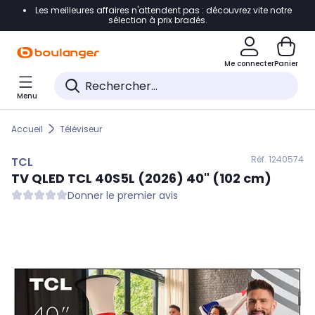
Les meilleures affaires n'attendent pas : découvrez vite notre
Accéder directement à la navigation
sélection à prix bradés.
Accéder directement au contenu
Me connecter
Panier
Accéder directement au pied de page
Menu
Accéder directement au chatbot
Accueil
Téléviseur
Réf. 124
0574
TCL
TV QLED
TCL
40S5L (2026) 40" (102 cm)
Donner le premier avis