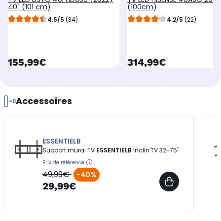
40" (101 cm)
(100cm)
4.5/5
(34)
4.2/5
(22)
currentPrice
currentPrice
155,99€
314,99€
Accessoires
ESSENTIELB
Support mural TV
ESSENTIELB
Inclin'TV 32-75''
Prix de référence
49,99€
-40%
29,99€