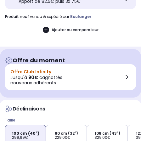
Apport de 82,5€ puis 3x 75€
produit neuf
vendu & expédié par
Boulanger
Ajouter au comparateur
Offre du moment
Offre Club Infinity
Jusqu'à
90€
cagnottés
nouveaux adhérents
Déclinaisons
Taille
100 cm (40")
80 cm (32")
108 cm (43")
12
299,99€
229,00€
329,00€
39