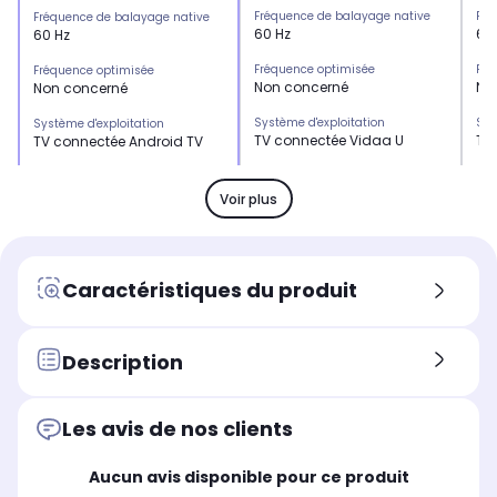
Fréquence de balayage native
Fré
Fréquence de balayage native
60 Hz
60
60 Hz
Fréquence optimisée
Fré
Fréquence optimisée
Non concerné
No
Non concerné
Système d'exploitation
Sys
Système d'exploitation
TV connectée Vidaa U
TV
TV connectée Android TV
USB
US
USB
x1
-
x1
Voir plus
Son
So
Son
2 x 8 Watts
2 x
Non communiqué
Position du pied
Pos
Position du pied
Caractéristiques du produit
Pied ajustable
Pie
Pieds sur les côtés
Le + produit
Le 
Le + produit
Ses bords ultra-fins
-
AndroidTV : un accès
Description
permettent une intégration
rapide à vos applications
élégante dans n'importe
préférées et à tous vos
quel intérieur.
contenus
Les avis de nos clients
Puissance
Pui
Puissance
2 x 8 Watts
2 x
Non communiqué
Aucun avis disponible pour ce produit