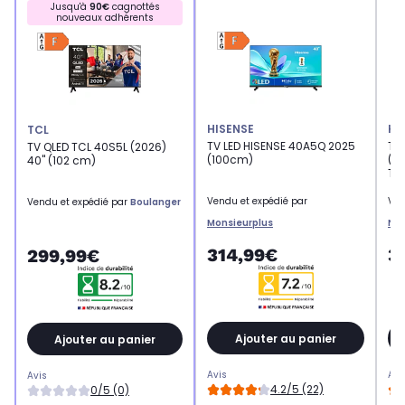
Jusqu'à
90€
cagnottés
nouveaux adhérents
HISENSE
HI
TCL
TV LED HISENSE 40A5Q 2025
TV
TV QLED TCL 40S5L (2026)
(100cm)
(20
40" (102 cm)
TV
Vendu et expédié par
Ven
Vendu et expédié par
Boulanger
Monsieurplus
Ne
314,99€
3
299,99€
Ajouter au panier
Ajouter au panier
Avis
Avi
Avis
4.2/5 (22)
0/5 (0)