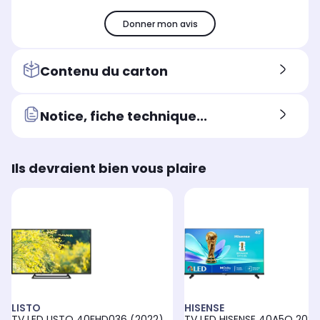
Assistant vocal intégré
Ass
Assistant vocal intégré
Non concerné
-
-
Donner mon avis
Applications opérateurs
App
Applications opérateurs
Free, SFR
Fre
-
Contenu du carton
Notice, fiche technique...
Ils devraient bien vous plaire
LISTO
HISENSE
TV LED LISTO 40FHD036 (2022)
TV LED HISENSE 40A5Q 2025