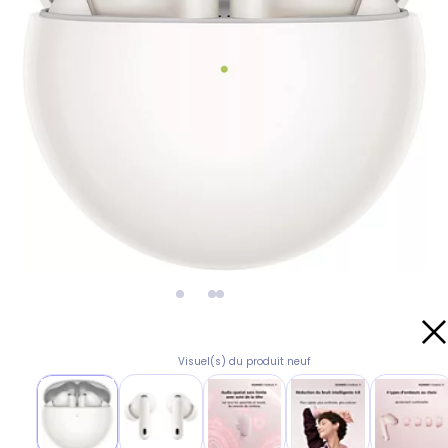
Visuel(s) du produit neuf