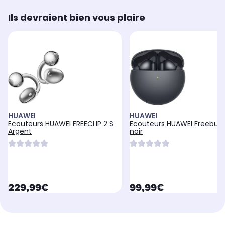
Ils devraient bien vous plaire
HUAWEI
HUAWEI
Ecouteurs HUAWEI FREECLIP 2 S
Ecouteurs HUAWEI Freebuds
Argent
noir
currentPrice
currentPrice
229,99€
99,99€