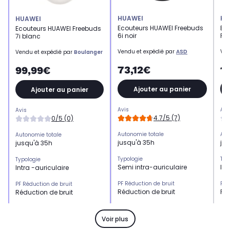
HUAWEI
HU
HUAWEI
Ecouteurs HUAWEI Freebuds
Ec
Ecouteurs HUAWEI Freebuds
6i noir
Pro
7i blanc
Vendu et expédié par
ASD
Ven
Vendu et expédié par
Boulanger
73,12€
1
99,99€
Ajouter au panier
Ajouter au panier
Avis
Avi
Avis
4.7/5 (7)
0/5 (0)
Autonomie totale
Aut
Autonomie totale
jusqu'à 35h
ju
jusqu'à 35h
Typologie
Typ
Typologie
Semi intra-auriculaire
Int
Intra -auriculaire
PF Réduction de bruit
PF 
PF Réduction de bruit
Réduction de bruit
Réd
Réduction de bruit
Kit mains libres
Kit
Kit mains libres
Non
Ou
Oui
Voir plus