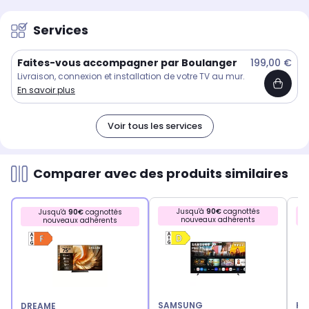
Services
Faites-vous accompagner par Boulanger
199,00 €
Livraison, connexion et installation de votre TV au mur.
En savoir plus
Voir tous les services
Comparer avec des produits similaires
Jusqu'à
90€
cagnottés
Jusqu'à
90€
cagnottés
nouveaux adhérents
nouveaux adhérents
SAMSUNG
HA
DREAME