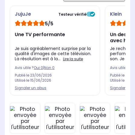
Puissance
Pui
Puissance
JujuJe
Klein
20 Watts
30
Testeur vérifié
70 Watts
5/5
Une TV performante
Un des mei
avec home
Je suis agréablement surprise par la
Je recherch
qualité d'images de cette télévision.
performant
La résolution est à la...
son. Je ne m
Lire la suite
Avis utile ?
Oui
0
|
Non
0
Avis utile ?
Oui
Publié le
23/06/2026
Publié le
23/0
Utilisé le
15/06/2026
Utilisé le
12/0
Signaler un abus
Signaler un 