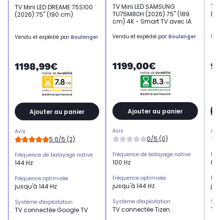
TV Mini LED SAMSUNG
TV
TV Mini LED DREAME 75S100
TU75M80H (2026) 75" (189
(20
(2026) 75" (190 cm)
cm) 4K - Smart TV avec IA
Vendu et expédié par
Boulanger
Ven
Vendu et expédié par
Boulanger
1199,00€
9
1198,99€
Ajouter au panier
Ajouter au panier
Avis
Avi
Avis
0/5 (0)
5.0/5 (2)
Fréquence de balayage native
Fré
Fréquence de balayage native
100 Hz
60
144 Hz
Fréquence optimisée
Fré
Fréquence optimisée
jusqu'à 144 Hz
jus
jusqu'à 144 Hz
Système d'exploitation
Sys
Système d'exploitation
TV connectée Tizen
TV
TV connectée Google TV