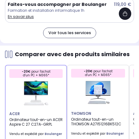
Faites-vous accompagner par Boulanger
119,00 €
Formation et installation informatique 1h
En savoir plus
Voir tous les services
Comparer avec des produits similaires
-20€
pour l'achat
-20€
pour l'achat
d'un PC + M365*
d'un PC + M365*
THOMSON
AS
ACER
Ordinateur tout-en-un
Or
Ordinateur tout-en-un ACER
THOMSON A27I51216BK512C
V4
Aspire C 27 C27A-GRPL
Vendu et expédié par
Boulanger
Ven
Vendu et expédié par
Boulanger