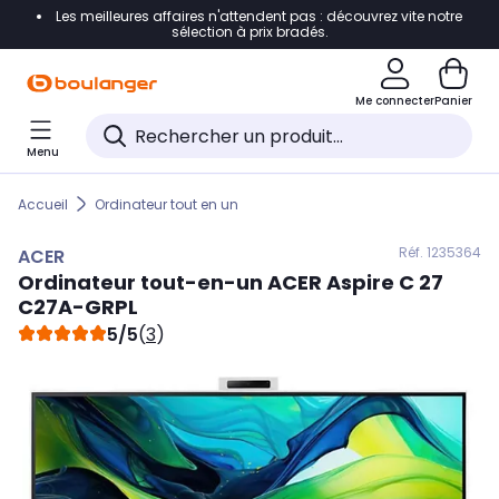
Les meilleures affaires n'attendent pas : découvrez vite notre
Accéder directement à la navigation
sélection à prix bradés.
Accéder directement au contenu
Me connecter
Panier
Accéder directement au pied de page
Menu
Accéder directement au chatbot
Accueil
Ordinateur tout en un
Réf. 123
5364
ACER
Ordinateur tout-en-un
ACER
Aspire C 27
C27A-GRPL
5/5
(
3
)