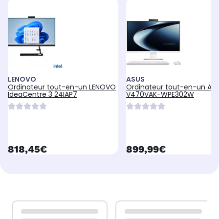
LENOVO
ASUS
Ordinateur tout-en-un LENOVO
Ordinateur tout-en-un AS
IdeaCentre 3 24IAP7
V470VAK-WPE302W
currentPrice
currentPrice
818,45€
899,99€