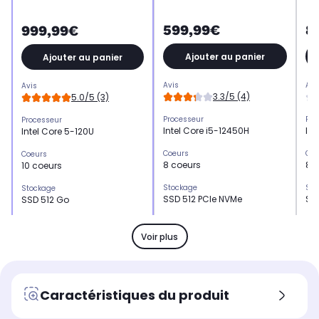
599,99€
8
999,99€
Ajouter au panier
Ajouter au panier
Avis
Avi
Avis
3.3/5 (4)
5.0/5 (3)
Processeur
Pro
Processeur
Intel Core i5-12450H
Int
Intel Core 5-120U
Coeurs
Coe
Coeurs
8 coeurs
8 
10 coeurs
Stockage
Sto
Stockage
SSD 512 PCIe NVMe
SS
SSD 512 Go
Mémoire vive
Mém
Mémoire vive
16 Go
16
16 Go
Voir plus
Format de mémoire vive
For
Format de mémoire vive
LPDDR4
DD
DDR Sodimm
Contrôleur graphique
Con
Contrôleur graphique
Caractéristiques du produit
Intel UHD Graphics
Int
Intel HD Graphics