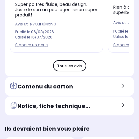
Super pc tres fluide, beau design.
Rien à dire 
Juste le son un peu leger.. sinon super
superbe seul
produit!
Avis utile ?
Oui
Avis utile ?
Oui
0
|
Non
0
Publié le
11/0
Publié le
06/08/2026
Utilisé le
22/0
Utilisé le
16/07/2026
Signaler un 
Signaler un abus
Tous les avis
Contenu du carton
Notice, fiche technique...
Ils devraient bien vous plaire