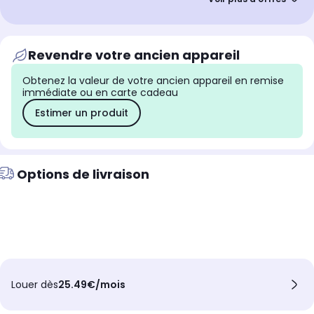
Offre Club Infinity
Jusqu'à
90€
cagnottés
nouveaux adhérents
Revendre votre ancien appareil
Remise immédiate
PC + Souris Ambi One
Obtenez la valeur de votre ancien appareil en remise
20€
de remise panier
immédiate ou en carte cadeau
Estimer un produit
Remise immédiate
PC+Souris MX Master 4
20€
de remise panier
Options de livraison
Louer dès
25.49€/mois