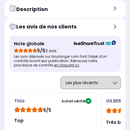
Référence du processeur
Réf
Référence du processeur
Intel Core i5-12450H
Int
Intel Core 5-120U
Description
Fréquence du processeur (en
Fré
Fréquence du processeur (en
GHz)
GHz
GHz)
3,3
2,5
1.4 GHZ
Les avis de nos clients
Nombres de coeurs du
Nom
Nombres de coeurs du
processeur
pro
processeur
Note globale
8
8
10
5/5
3 avis
Capacité totale de stockage
Cap
Capacité totale de stockage
Les avis déposés sur boulanger.com font l'objet d'un
SSD 512 PCIe NVMe
SS
SSD 512 Go
contrôle avant leur publication. Retrouvez notre
procédure de contrôle
en cliquant ici
.
Thia
GILBERT
Achat vérifié
5/5
Top
Très bien