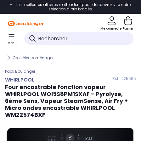
Les meilleures affaires n'attendent pas : découvrez vite notre
Accéder directement à la navigation
sélection à prix bradés.
Accéder directement au contenu
Me connecter
Panier
Accéder directement au pied de page
Menu
Accéder directement au chatbot
Gros électroménager
Pack
Boulanger
Réf. 122
5595
WHIRLPOOL
Four encastrable fonction vapeur
WHIRLPOOL
WOI5S8PM1SXAF - Pyrolyse,
6ème Sens, Vapeur SteamSense, Air Fry +
Micro ondes encastrable WHIRLPOOL
WM22574BXF