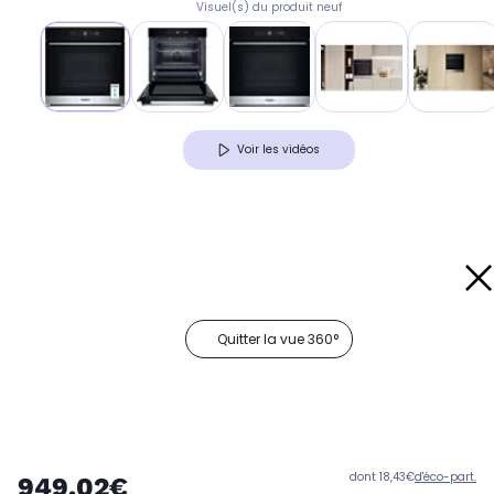
Visuel(s) du produit neuf
Voir les vidéos
Quitter la vue 360°
dont 18,43€
d'éco-part.
949,02€