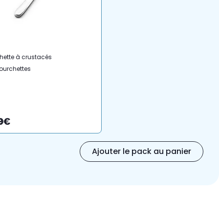
hette à crustacés
fourchettes
aces inox scotch
9€
Ajouter le pack au panier