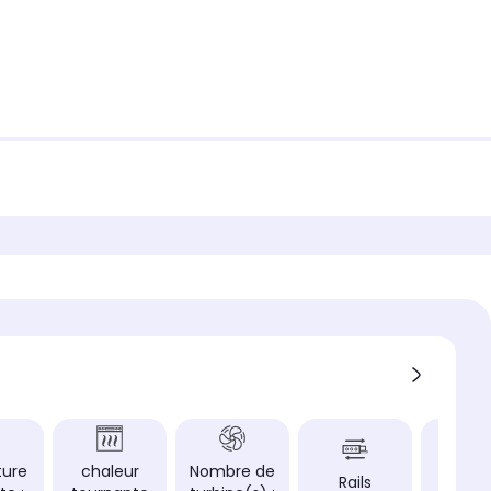
ture
chaleur
Nombre de
câbl
Rails