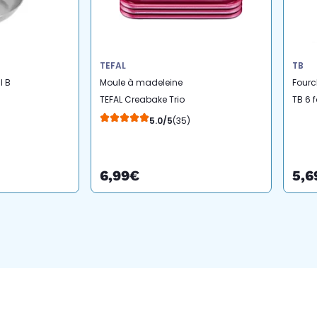
TEFAL
TB
l B
Moule à madeleine
Fourc
TEFAL Creabake Trio
TB 6 
madeleines 8.3 x 6.5 cm
crust
5.0/5
(35)
BBR
6,99€
5,6