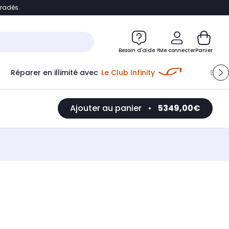
bradés.
e
Accéder directement au chatbot
Besoin d'aide ?
Me connecter
Panier
Réparer en illimité avec
Le Club Infinity
Econ
Ajouter au panier
•
5349,00€