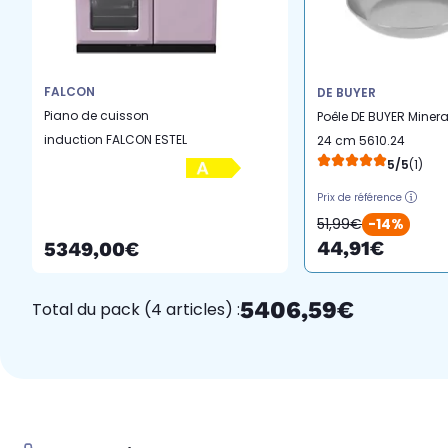
FALCON
DE BUYER
Piano de cuisson
Poêle DE BUYER Minera
induction FALCON ESTEL
24 cm 5610.24
DELUXE TAB IND 100 CM
5/5
(1)
PARME LAITON
Prix de référence
51,99€
-14%
44,91€
5349,00€
5406,59€
Total du pack (4 articles) :