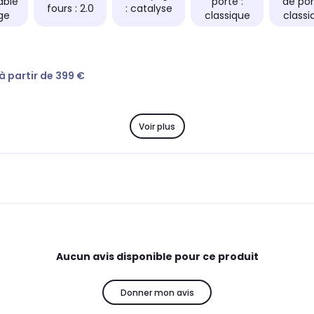
able
porte :
de por
fours : 2.0
: catalyse
dge
classique
classi
 à partir de 399 €
Voir plus
Aucun avis disponible pour ce produit
Donner mon avis