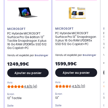
MICROSOFT
MI
MICROSOFT
PC Hybride MICROSOFT
PC
PC Hybride MICROSOFT
Surface Pro 13" Snapdragon
Sur
Surface Pro 12e édition 12"
X plus 16 Go RAM LPDDR5x
Ta
Tactile Snapdragon X plus
SSD 512 Go Copilot+PC
16
16 Go RAM LPDDR5x SSD 512
Go
Go Copilot+PC
Vendu et expédié par
Boulanger
Ven
Vendu et expédié par
Boulanger
1599,99€
1
1249,99€
Ajouter au panier
Ajouter au panier
Avis
Avi
Avis
4.5/5 (11)
4.8/5 (4)
Ecran
Ecr
Ecran
13"
12"
12" Tactile
Dalle
Dal
Dalle