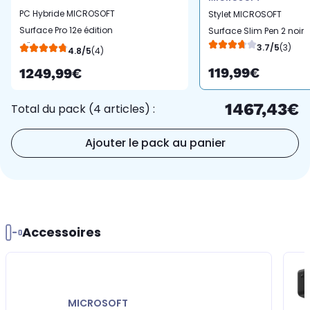
PC Hybride MICROSOFT
Stylet MICROSOFT
Surface Pro 12e édition
Surface Slim Pen 2 noir
12" Tactile Snapdragon
3.7/5
(3)
4.8/5
(4)
X plus 16 Go RAM
119,99€
1249,99€
LPDDR5x SSD 512 Go
Copilot+PC
1467,43€
Total du pack (4 articles) :
Ajouter le pack au panier
Accessoires
MICROSOFT