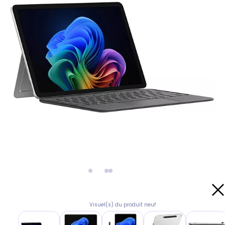
Visuel(s) du produit neuf