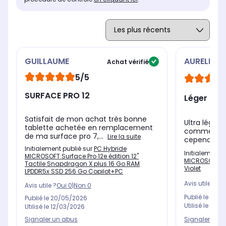
GUILLAUME
AURELIE
Achat vérifié
5/5
SURFACE PRO 12
Léger comm
Satisfait de mon achat très bonne
Ultra léger, 
tablette achetée en remplacement
comme les g
de ma surface pro 7,...
Lire la suite
cependant :
Initialement publié sur
PC Hybride
Initialement 
MICROSOFT Surface Pro 12e édition 12"
MICROSOFT Sur
Tactile Snapdragon X plus 16 Go RAM
Violet
LPDDR5x SSD 256 Go Copilot+PC
Avis utile ?
Oui
Avis utile ?
Oui
0
|
Non
0
Publié le
26/0
Publié le
20/05/2026
Utilisé le
19/0
Utilisé le
12/03/2026
Signaler un 
Signaler un abus