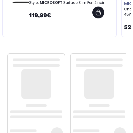
Stylet
MICROSOFT
Surface Slim Pen 2 noir
MIC
Char
119,99€
45W 
52