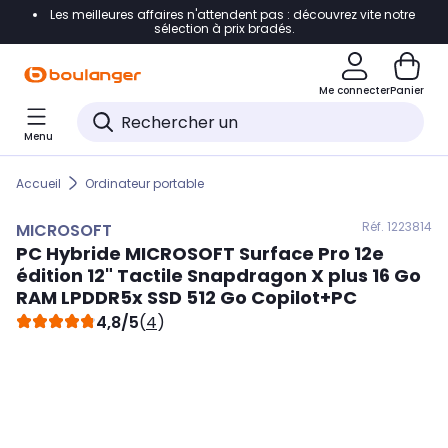
Les meilleures affaires n'attendent pas : découvrez vite notre
Accéder directement à la navigation
sélection à prix bradés.
Accéder directement au contenu
Me connecter
Panier
Accéder directement au pied de page
Menu
Accéder directement au chatbot
Accueil
Ordinateur portable
Réf. 122
3814
MICROSOFT
PC Hybride
MICROSOFT
Surface Pro 12e
édition 12" Tactile Snapdragon X plus 16 Go
RAM LPDDR5x SSD 512 Go Copilot+PC
4,8/5
(
4
)