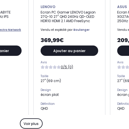
LENOVO
ASUS
GABYTE
Ecran PC Gamer LENOVO Legion
Ecran
z IPS
27Q-10 27" QHD 240Hz QD-OLED
XG27A
HDR10 HDMI 2.1 AMD FreeSync
250Hz 
lectro Network
Vendu et expédié par
Boulanger
Vendu e
369,99€
209
anier
Ajouter au panier
Avis
Avis
0/5 (0)
Taille
Taille
27" (69 cm)
27" (6
Design
Design
écran plat
écran 
Définition
Définiti
QHD
QHD
Type de dalle
Type de
QD-OLED
IPS
Voir plus