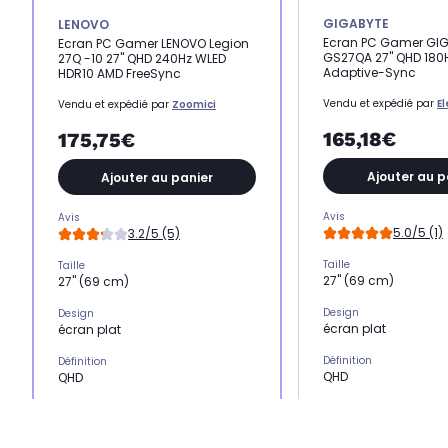
GIGABYTE
LENOVO
Ecran PC Gamer GI
Ecran PC Gamer LENOVO Legion
GS27QA 27" QHD 180H
27Q -10 27" QHD 240Hz WLED
Adaptive-Sync
HDR10 AMD FreeSync
Vendu et expédié par
E
Vendu et expédié par
Zoomici
165,18€
175,75€
Ajouter au p
Ajouter au panier
Avis
Avis
5.0/5 (1)
3.2/5 (5)
Taille
Taille
27" (69 cm)
27" (69 cm)
Design
Design
écran plat
écran plat
Définition
Définition
QHD
QHD
Type de dalle
Type de dalle
IPS
WLED