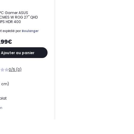
 PC Gamer ASUS
CMES W ROG 27" QHD
IPS HDR 400
t expédié par
Boulanger
,99€
Ajouter au panier
0/5 (0)
9 cm)
plat
on
 dalle