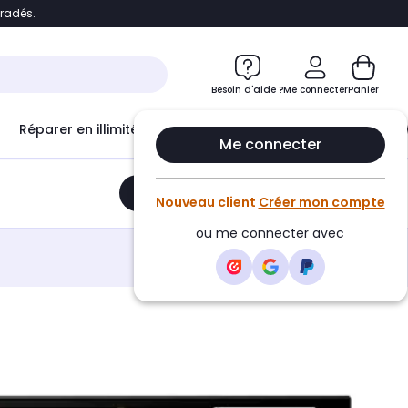
bradés.
e
Accéder directement au chatbot
Besoin d'aide ?
Me connecter
Panier
Réparer en illimité avec
Le Club Infinity
Econ
Me connecter
Ajouter au panier
•
175,75€
Nouveau client
Créer mon compte
ou me connecter avec