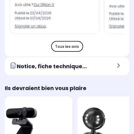
Avis utile ?
Oui
0
|
Non
0
Avis utile ?
Oui
Publié le
22/04/2026
Publié le
24/0
Utilisé le
01/04/2026
Utilisé le
21/0
Signaler un abus
Signaler un 
Tous les avis
Notice, fiche technique...
Ils devraient bien vous plaire