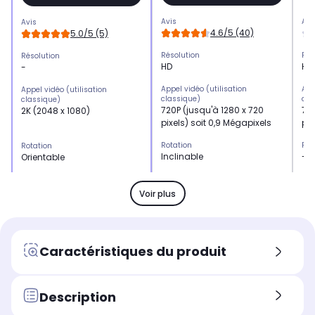
Avis
Avi
Avis
4.6/5 (40)
5.0/5 (5)
Résolution
Rés
Résolution
HD
HD
-
Appel vidéo (utilisation
App
Appel vidéo (utilisation
classique)
cla
classique)
720P (jusqu'à 1280 x 720
720
2K (2048 x 1080)
pixels) soit 0,9 Mégapixels
pix
Rotation
Rot
Rotation
Inclinable
-
Orientable
Microphone intégré
Mic
Microphone intégré
Oui
Ou
Oui
Voir plus
Avantages
Ava
Avantages
Appels vidéo 720p HD
Ap
-
int
Caractéristiques du produit
mé
au
Enregistrement vidéo (film)
Enr
Enregistrement vidéo (film)
Description
720P (jusqu'à 1280 x 720
720
-
pixels) soit 0,9 Mégapixels
pix