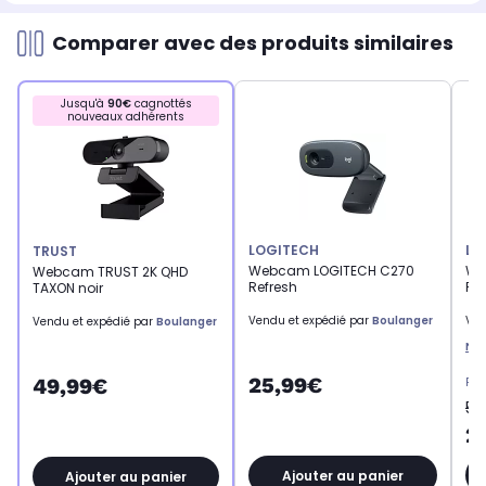
Comparer avec des produits similaires
Jusqu'à
90€
cagnottés
nouveaux adhérents
LOGITECH
LO
TRUST
Webcam LOGITECH C270
We
Webcam TRUST 2K QHD
Refresh
Re
TAXON noir
Vendu et expédié par
Boulanger
Ven
Vendu et expédié par
Boulanger
Ne
25,99€
49,99€
Pri
51
2
Ajouter au panier
Ajouter au panier