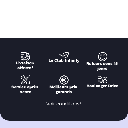
Le Club Infinity
Livraison 
Retours sous 15 
offerte*
jours
Boulanger Drive
Service après 
Meilleurs prix 
vente
garantis
Voir conditions*