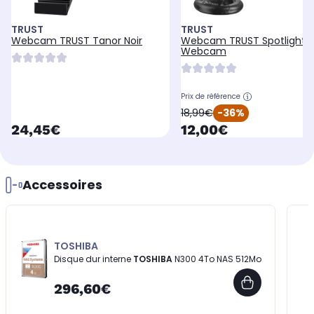
TRUST
TRUST
Webcam TRUST Tanor Noir
Webcam TRUST Spotlight P
Webcam
Prix de référence
oldPrice
18,99€
-36%
currentPrice
currentPrice
24,45€
12,00€
Accessoires
TOSHIBA
Disque dur interne
TOSHIBA
N300 4To NAS 512Mo
296,60€