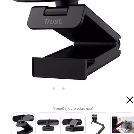
Visuel(s) du produit neuf