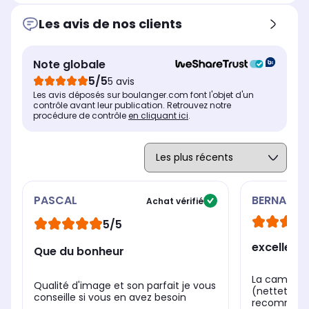
Photo par interpolation
Pho
Photo par interpolation
Les avis de nos clients
Jusqu'à 3 Mégapixels
-
Jusqu'à 3 Mégapixels
Autofocus (mise au point
Aut
Autofocus (mise au point
automatique)
aut
automatique)
Note globale
Non
-
Oui
5/5
5 avis
Les avis déposés sur boulanger.com font l'objet d'un
contrôle avant leur publication. Retrouvez notre
procédure de contrôle
en cliquant ici
.
PASCAL
BERNADET
Achat vérifié
5/5
excellent
Que du bonheur
La caméra e
Qualité d'image et son parfait je vous
(netteté et
conseille si vous en avez besoin
recomman