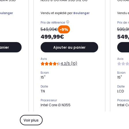
oulanger
Vendu et expédié par
Boulanger
Vendu e
Prix de référence
Prix de 
549,99€
599,
-9%
499,99€
549
anier
Ajouter au panier
Avis
Avis
4.3/5 (10)
Ecran
Ecran
15"
15"
Dalle
Dalle
TN
LCD
Processeur
Process
Intel Core i3 N355
Intel C
Nombre de coeurs
Nombre
8 coeurs
10 coe
Voir plus
Stockage
Stocka