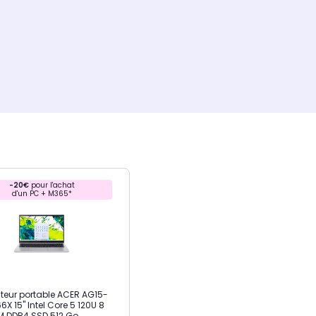
-20€
pour l'achat
d'un PC + M365*
teur portable ACER AG15-
6X 15" Intel Core 5 120U 8
M DDR4 SSD 512 Go