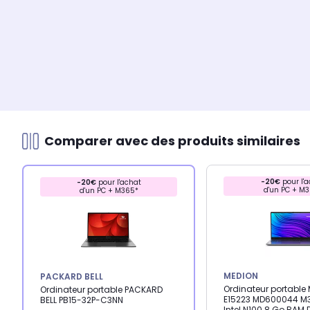
Comparer avec des produits similaires
-20€
pour l'a
-20€
pour l'achat
d'un PC + M
d'un PC + M365*
MEDION
PACKARD BELL
Ordinateur portable
Ordinateur portable PACKARD
E15223 MD600044 M36
BELL PB15-32P-C3NN
Intel N100 8 Go RAM