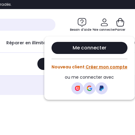
bradés.
e
Accéder directement au chatbot
Besoin d'aide ?
Me connecter
Panier
Réparer en illimité avec
Le Club Infinity
Econ
Me connecter
Ajouter au panier
•
329,99€
Nouveau client
Créer mon compte
ou me connecter avec