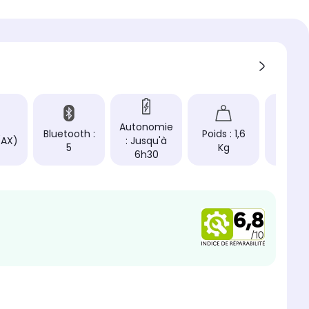
2 Go
 vive
ur
 charnière
ard
Autonomie
 produit (cm)
Bluetooth :
Poids : 1,6
Wind
(AX)
: Jusqu'à
5
Kg
11S
6h30
 produit (cm)