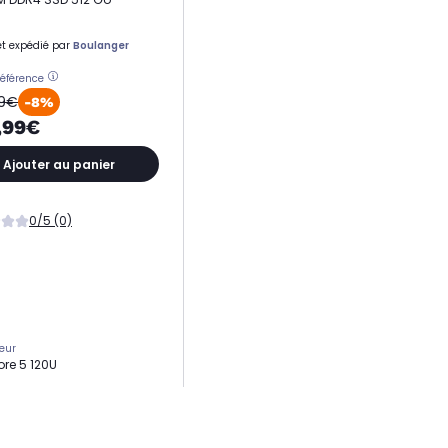
t expédié par
Boulanger
référence
99€
-8%
,99€
Ajouter au panier
0/5 (0)
eur
ore 5 120U
 de coeurs
urs
ge