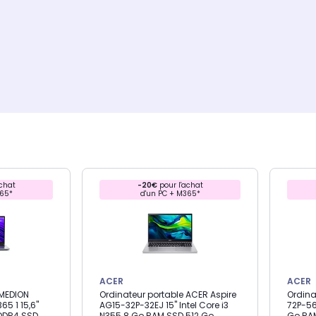
chat
-20€
pour l'achat
365*
d'un PC + M365*
ACER
ACER
 MEDION
Ordinateur portable ACER Aspire
Ordina
5 1 15,6"
AG15-32P-32EJ 15" Intel Core i3
72P-56
 DDR4 SSD
N355 8 Go RAM SSD 512 Go
Go RA