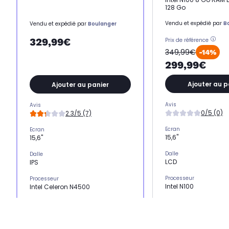
128 Go
Vendu et expédié par
B
Vendu et expédié par
Boulanger
329,99€
Prix de référence
349,99€
-14%
299,99€
Ajouter au p
Ajouter au panier
Avis
Avis
0/5 (0)
2.3/5 (7)
Ecran
Ecran
15,6"
15,6"
Dalle
Dalle
LCD
IPS
Processeur
Processeur
Intel N100
Intel Celeron N4500
Nombre de coeurs
Nombre de coeurs
4 coeurs
2 coeurs
Stockage
Stockage