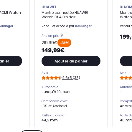
HUAWEI
XIAOM
IAOMI Watch
Montre connectée HUAWEI
Montre
Watch Fit 4 Pro Noir
Watch 
oulanger
Vendu et expédié par
Boulanger
Vendu e
199
Ancien prix
219,99€
-31%
149,99€
anier
Ajouter au panier
Avis
Avis
4.6/5 (38)
Autonomie
Autono
Jusqu'à 10 jours
-
Compatible avec
Compat
iOS et Android
Andro
Taille du cadran
Taille 
44,5 mm
46 m
Matière du bracelet
Matière