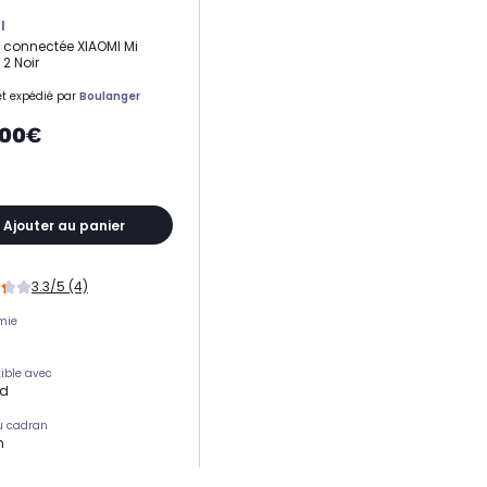
I
 connectée XIAOMI Mi
2 Noir
t expédié par
Boulanger
,00€
Ajouter au panier
3.3/5 (4)
mie
ible avec
id
du cadran
m
 du bracelet