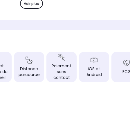
Fluoroélastomère
Fibre 
Voir plus
Livetrack
Livetrac
Non
-
mmeil
Suivi et analyse du sommeil
Suivi e
Oui
Oui
 et
Paiement
Distance
iOS et
e du
sans
EC
parcourue
Android
eil
contact