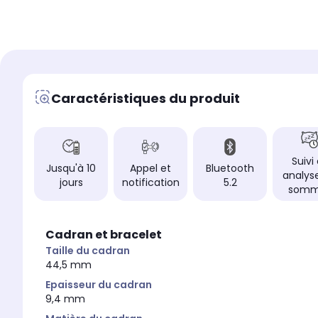
Caoutchouc fluoré
Fluoroélastomère
Livetrack
Livetrack
-
Non
Suivi et analyse du so
Suivi et analyse du sommeil
Oui
Oui
Caractéristiques du produit
Suivi
Jusqu'à 10
Appel et
Bluetooth
analys
jours
notification
5.2
somm
Cadran et bracelet
Taille du cadran
44,5 mm
Epaisseur du cadran
9,4 mm