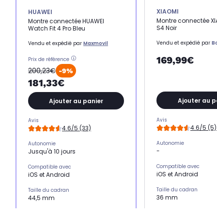
XIAOMI
HUAWEI
Montre connectée X
Montre connectée HUAWEI
S4 Noir
Watch Fit 4 Pro Bleu
Vendu et expédié par
B
Vendu et expédié par
Maxmovil
169,99€
Prix de référence
200,23€
-9%
181,33€
Ajouter au p
Ajouter au panier
Avis
Avis
4.6/5 (5)
4.6/5 (33)
Autonomie
Autonomie
-
Jusqu'à 10 jours
Compatible avec
Compatible avec
iOS et Android
iOS et Android
Taille du cadran
Taille du cadran
36 mm
44,5 mm
Matière du bracelet
Matière du bracelet