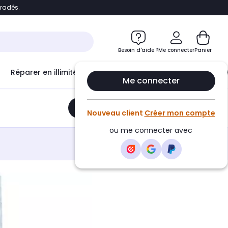
bradés.
e
Accéder directement au chatbot
Besoin d'aide ?
Me connecter
Panier
Réparer en illimité avec
Le Club Infinity
Econ
Me connecter
Ajouter au panier
•
181,33€
Nouveau client
Créer mon compte
ou me connecter avec