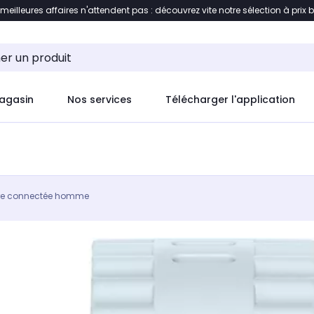
 meilleures affaires n'attendent pas : découvrez vite notre sélection à prix 
ement au contenu
Accéder directement au pied de pag
agasin
Nos services
Télécharger l'application
re connectée homme