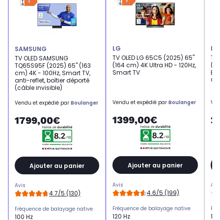
LG
LG
SAMSUNG
TV OLED LG 65C5 (2025) 65"
TV
TV OLED SAMSUNG
(164 cm) 4K Ultra HD - 120Hz,
(16
TQ65S95F (2025) 65" (163
Smart TV
Ex
cm) 4K - 100Hz, Smart TV,
Ga
anti-reflet, boîtier déporté
(câble invisible)
Vendu et expédié par
Boulanger
Ven
Vendu et expédié par
Boulanger
1399,00€
2
1799,00€
Ajouter au panier
Ajouter au panier
Avis
Avi
Avis
4.6/5 (199)
4.7/5 (130)
Fréquence de balayage native
Fré
Fréquence de balayage native
120 Hz
120
100 Hz