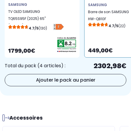
SAMSUNG
SAMSUNG
TV OLED SAMSUNG
Barre de son SAMSUNG
TQ65S95F (2025) 65"
HW-Q810F
(163 cm) 4K - 100Hz,
4.7/5
(22)
4.7/5
(130)
Smart TV, anti-reflet,
boîtier déporté (câble
invisible)
449,00€
1799,00€
2302,98€
Total du pack (4 articles) :
Ajouter le pack au panier
Accessoires