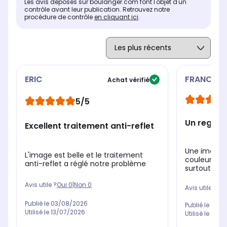
Les avis déposés sur boulanger.com font l'objet d'un
Assistant vocal intégré
Ass
Assistant vocal intégré
contrôle avant leur publication. Retrouvez notre
Alexa
LG 
bixby
procédure de contrôle
en cliquant ici
.
et 
ERIC
FRANCIS
Achat vérifié
5/5
Un regal
Excellent traitement anti-reflet
Une image 
L'image est belle et le traitement
couleurs éc
anti-reflet a réglé notre problème
surtout sans
Avis utile ?
Oui
0
|
Non
0
Avis utile ?
Oui
Publié le
03/08/2026
Publié le
26/0
Utilisé le
13/07/2026
Utilisé le
03/0