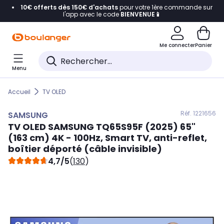
10€ offerts dès 150€ d'achats
pour votre 1ère commande sur
Accéder directement à la navigation
l'app avec le code
BIENVENUE📱
Accéder directement au contenu
Me connecter
Panier
Accéder directement au pied de page
Menu
Accéder directement au chatbot
Accueil
TV OLED
Réf. 122
1656
SAMSUNG
TV OLED
SAMSUNG
TQ65S95F (2025) 65"
(163 cm) 4K - 100Hz, Smart TV, anti-reflet,
boîtier déporté (câble invisible)
4,7/5
(
130
)