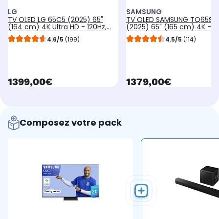
LG
SAMSUNG
TV OLED LG 65C5 (2025) 65"
TV OLED SAMSUNG TQ65S9
(164 cm) 4K Ultra HD - 120Hz,
(2025) 65" (165 cm) 4K - 
Smart TV
TV
4.6/5
(199)
4.5/5
(114)
currentPrice
currentPrice
1399,00€
1379,00€
Composez votre pack