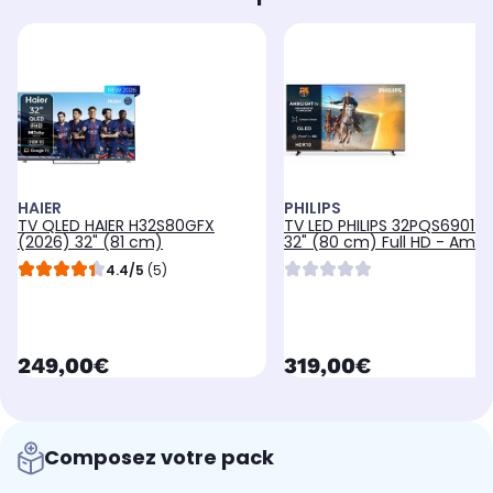
HAIER
PHILIPS
TV QLED HAIER H32S80GFX
TV LED PHILIPS 32PQS6901 (
(2026) 32" (81 cm)
32" (80 cm) Full HD - Ambil
Smart TV
4.4/5
(5)
currentPrice
currentPrice
249,00€
319,00€
Composez votre pack