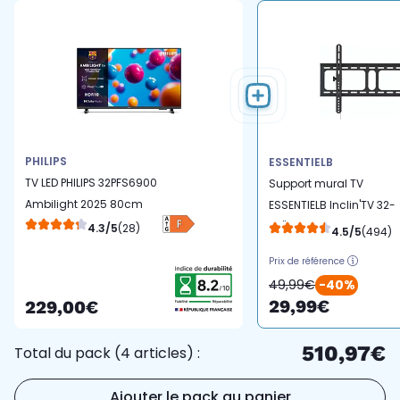
PHILIPS
ESSENTIELB
TV LED PHILIPS 32PFS6900
Support mural TV
Ambilight 2025 80cm
ESSENTIELB Inclin'TV 32-
75''
4.3/5
(28)
4.5/5
(494)
Prix de référence
49,99€
-40%
29,99€
229,00€
510,97€
Total du pack (4 articles) :
Ajouter le pack au panier