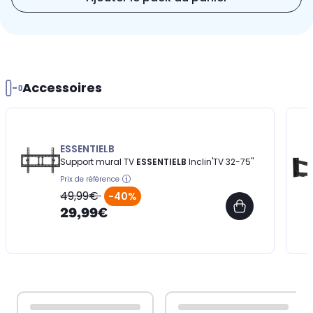
Accessoires
ESSENTIELB
Support mural TV
ESSENTIELB
Inclin'TV 32-75''
Prix de référence
49,99€
-40%
29,99€