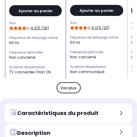
Ajouter au panier
Ajouter au panier
Avis
Avi
Avis
4.3/5 (23)
4.3/5 (28)
Fréquence de balayage native
Fré
Fréquence de balayage native
50 Hz
60
60 Hz
Fréquence optimisée
Fré
Fréquence optimisée
Non concerné
No
Non concerné
Système d'exploitation
Sys
Système d'exploitation
Non communiqué
TV
TV connectée Titan OS
HDMI 2.1
HDM
HDMI 2.1
-
x2
-
Voir plus
HDMI 2.0
HDM
HDMI 2.0
-
-
x3
USB
US
USB
Caractéristiques du produit
x2
x1
x2
Son
So
Son
2 x 8 Watts
2 x
2 x 6 Watts
Description