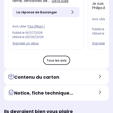
terne, tentatives de...
Lire la suite
Je suis enti
Philips.Bell
La réponse de Boulanger
Avis utile ?
Oui
Avis utile ?
Oui
0
|
Non
1
Publié le
14/0
Publié le
16/07/2026
Utilisé le
17/0
Utilisé le
26/06/2026
Signaler un 
Signaler un abus
Tous les avis
Contenu du carton
Notice, fiche technique...
Ils devraient bien vous plaire