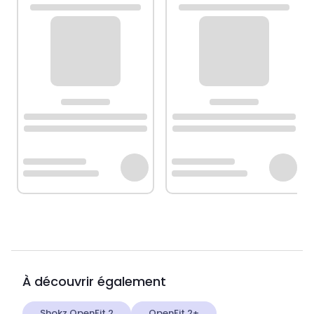
À découvrir également
Shokz OpenFit 2
OpenFit 2+