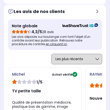
Position du pied
Pos
Position du pied
Pied ajustable
Pie
Pieds sur les côtés
Les avis de nos clients
Le + produit
Le 
Le + produit
-
La 
TV connecté à vos App
Au
préférées (Netflix, Youtube,
Note globale
de 
Prime, Canal, Disney, etc),
4,3/5
28 avis
avec système lumine
Les avis déposés sur boulanger.com font l'objet d'un
Puissance
Pui
Puissance
contrôle avant leur publication. Retrouvez notre
2 x 8 Watts
2 x
2 x 6 Watts
procédure de contrôle
en cliquant ici
.
Michel
RAYMOND
Achat vérifié
1/5
TV petite taille
Nouvelle t
Qualité de présentation médiocre,
plastique bas de gamme, image