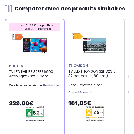
Comparer avec des produits similaires
Jusqu'à
90€
cagnottés
nouveaux adhérents
THOMSON
TC
PHILIPS
TV LED THOMSON 32HD2S13 -
TV
TV LED PHILIPS 32PFS6900
32 pouces - ( 80 cm )
po
Ambilight 2025 80cm
Vendu et expédié par
Ven
Vendu et expédié par
Boulanger
Super10count
Ne
181,05€
2
229,00€