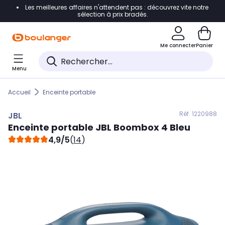
Les meilleures affaires n'attendent pas : découvrez vite notre
Accéder directement à la navigation
sélection à prix bradés.
Accéder directement au contenu
Me connecter
Panier
Accéder directement au pied de page
Menu
Accéder directement au chatbot
Accueil
Enceinte portable
Réf. 122
0988
JBL
Enceinte portable
JBL
Boombox 4 Bleu
4,9/5
(
14
)