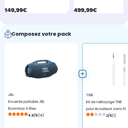
currentPrice
currentPrice
149,99€
499,99€
Composez votre pack
JBL
TNB
Enceinte portable JBL
Kit de nettoyage TNB
Boombox 4 Bleu
pour écouteurs sans fil
4.9/5
(14)
2/5
(1)