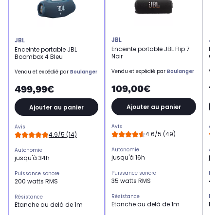
JBL
JB
JBL
Enceinte portable JBL Flip 7
Enc
Enceinte portable JBL
Noir
Cha
Boombox 4 Bleu
Vendu et expédié par
Boulanger
Ven
Vendu et expédié par
Boulanger
109,00€
1
499,99€
Ajouter au panier
Ajouter au panier
Avis
Avi
Avis
4.6/5 (49)
4.9/5 (14)
Autonomie
Aut
Autonomie
jusqu'à 16h
ju
jusqu'à 34h
Puissance sonore
Pui
Puissance sonore
35 watts RMS
45
200 watts RMS
Résistance
Rés
Résistance
Etanche au delà de 1m
Et
Etanche au delà de 1m