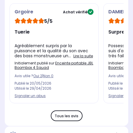
Grgoire
DAMIEN
Achat vérifié
5/5
Tuerie
Surprena
Agréablement surpris par la
Possesseur d
puissance et la qualité du son avec
suis d'abord
des bass monstrueuse un...
très faible 
Lire la suite
Initialement publié sur
Enceinte portable JBL
Initialement 
Boombox 4 Squad
Boombox 4 No
Avis utile ?
Oui
2
|
Non
0
Avis utile ?
Oui
Publié le
20/05/2026
Publié le
13/0
Utilisé le
29/04/2026
Utilisé le
14/0
Signaler un abus
Signaler un 
Tous les avis