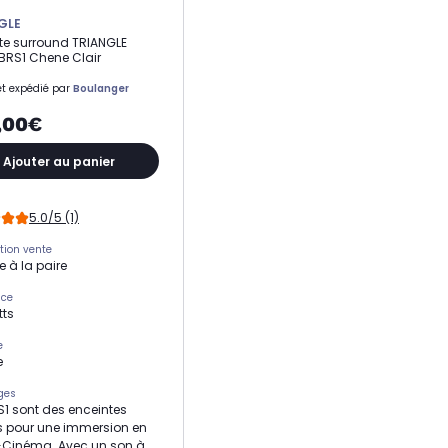
GLE
te surround TRIANGLE
BRS1 Chene Clair
t expédié par
Boulanger
,00€
Ajouter au panier
5.0/5 (1)
tion vente
 à la paire
nce
tts
e
e
ges
S1 sont des enceintes
ts pour une immersion en
Cinéma. Avec un son à