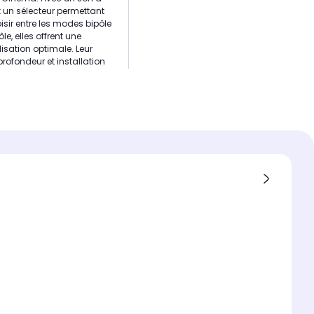
t un sélecteur permettant
isir entre les modes bipôle
le, elles offrent une
lisation optimale. Leur
profondeur et installation
 simplifiée garantissent
égration facile.
te Hifi Surround
nce
tts
 en fréquence
0 000 Hz
 de haut-parleurs