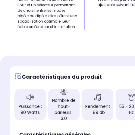
ajustable suivant l'ut
360° et un sélecteur permettant
de choisir entre les modes
bipôle ou dipôle, elles offrent une
spatialisation optimale. Leur
faible profondeur et installation
murale simplifiée garantissent
une intégration facile.
Type
Type
Enceinte Hifi Surrou
Enceinte Hifi Surround
Puissance
Puissance
80 Watts
90 Watts
Caractéristiques du produit
Réponse en fréquence
Réponse en fréquence
90 - 22 000 Hz
55 - 20 000 Hz
Nombre de haut-parleu
Nombre de haut-parleurs
2.0
3.0
Nombre de
Puissance :
haut-
Rendement
55 - 20
90 Watts
parleurs :
: 89 db
Hz
3.0
Caractéristiques générales