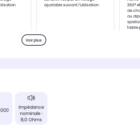
ilisation.
ajustable suivant l'utilisation.
360° e
de cho
ou dipô
spatia
faible 
murale
une int
Voir plus
Type
Type
nd
Enceinte Hifi Surround
Encein
Puissance
Puissa
80 Watts
90 Wa
Réponse en fréquence
Réponse
90 - 22 000 Hz
55 - 2
rs
Nombre de haut-parleurs
Nombre
2.0
3.0
Impédance
 000
nominale :
8,0 Ohms