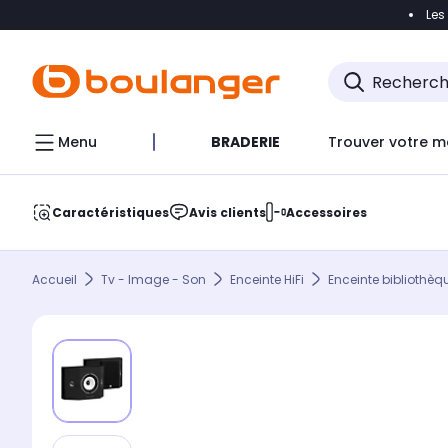
Les
Accéder directement à la navigation
Accéder direct
Menu
BRADERIE
Trouver votre m
Caractéristiques
Avis clients
Accessoires
Accueil
Tv - Image - Son
Enceinte HiFi
Enceinte bibliothèq