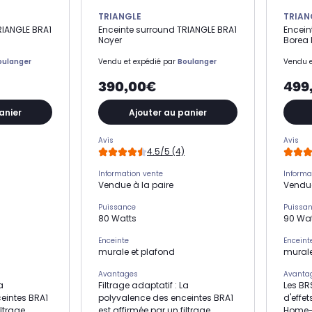
TRIANGLE
TRIAN
RIANGLE BRA1
Enceinte surround TRIANGLE BRA1
Encein
Noyer
Borea 
oulanger
Vendu et expédié par
Boulanger
Vendu e
390,00€
499
anier
Ajouter au panier
Avis
Avis
4.5/5 (4)
Information vente
Informa
Vendue à la paire
Vendue
Puissance
Puissa
80 Watts
90 Wa
Enceinte
Enceint
murale et plafond
mural
Avantages
Avanta
a
Filtrage adaptatif : La
Les BR
eintes BRA1
polyvalence des enceintes BRA1
d'effe
iltrage
est affirmée par un filtrage
Home-