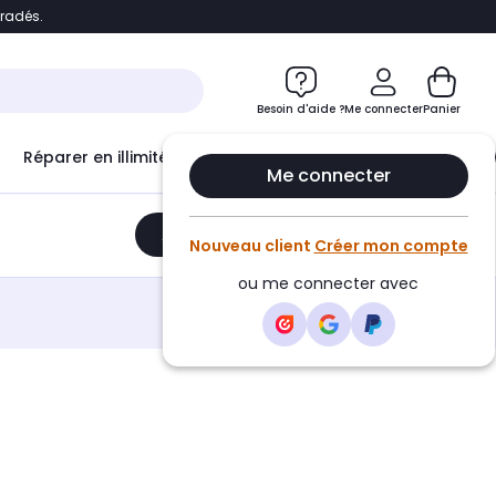
bradés.
e
Accéder directement au chatbot
Besoin d'aide ?
Me connecter
Panier
Réparer en illimité avec
Le Club Infinity
Econ
Me connecter
Ajouter au panier
•
499,00€
Nouveau client
Créer mon compte
ou me connecter avec