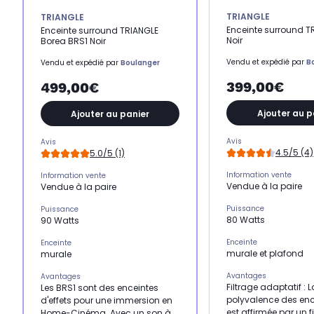
TRIANGLE
TRIANGLE
Enceinte surround T
Enceinte surround TRIANGLE
Noir
Borea BRS1 Noir
Vendu et expédié par
B
Vendu et expédié par
Boulanger
399,00€
499,00€
Ajouter au p
Ajouter au panier
Avis
Avis
4.5/5 (4)
5.0/5 (1)
Information vente
Information vente
Vendue à la paire
Vendue à la paire
Puissance
Puissance
80 Watts
90 Watts
Enceinte
Enceinte
murale et plafond
murale
Avantages
Avantages
Filtrage adaptatif : L
Les BRS1 sont des enceintes
polyvalence des enc
d'effets pour une immersion en
est affirmée par un f
Home-Cinéma. Avec un son à