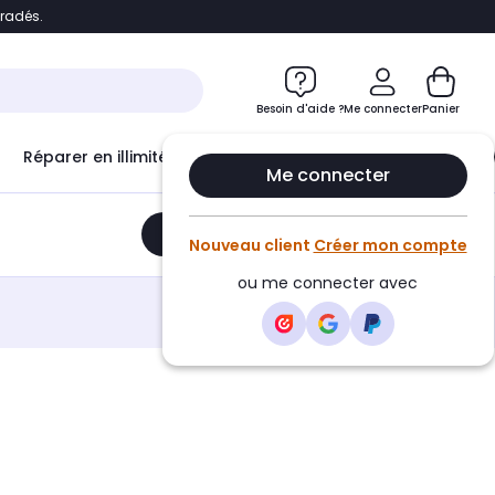
bradés.
e
Accéder directement au chatbot
Besoin d'aide ?
Me connecter
Panier
Réparer en illimité avec
Le Club Infinity
Econ
Me connecter
Ajouter au panier
•
195,00€
Nouveau client
Créer mon compte
ou me connecter avec