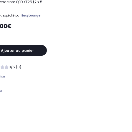
enceinte QED XT25 (2 x 5
t expédié par
EasyLounge
,00€
Ajouter au panier
0/5 (0)
tion
ur