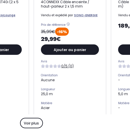
T40i (2 x 5
4CONNEXX Câble enceinte /
Câble 
haut-parleur 2 x 1,5 mm
m)
asyLounge
Vendu et expédié par
SONO-ENERGIE
Vendu e
189
Prix de référence
35,99€
-16%
29,99€
anier
Ajouter au panier
Avis
Avis
0/5 (0)
Orientation
Orienta
Aucune
-
Longueur
Longue
25,0 m
5,0 m
Matière
Matière
Acier
-
Modèle
Modèle
Bobine
Câble
Voir plus