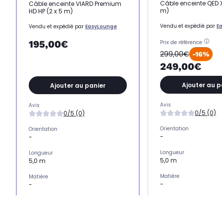
Câble enceinte QED X
Câble enceinte VIARD Premium
m)
HD HP (2 x 5 m)
Vendu et expédié par
E
Vendu et expédié par
EasyLounge
195,00€
Prix de référence
299,00€
-16%
249,00€
Ajouter au p
Ajouter au panier
Avis
Avis
0/5 (0)
0/5 (0)
Orientation
Orientation
-
-
Longueur
Longueur
5,0 m
5,0 m
Matière
Matière
-
-
Modèle
Modèle
Câble
Câble