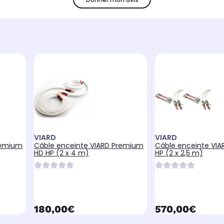
VIARD
VIARD
remium
Câble enceinte VIARD Premium
Câble enceinte VIAR
HD HP (2 x 4 m)
HP (2 x 2,5 m)
currentPrice
currentPrice
180,00€
570,00€