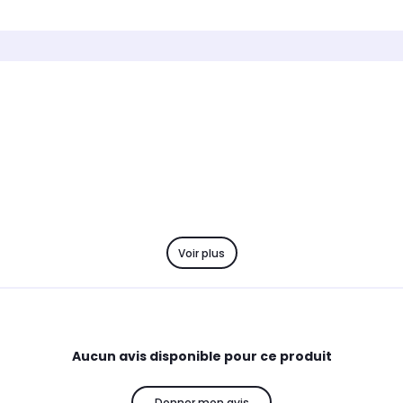
Type
Type
Haut-parleur
Haut-p
Voir plus
Aucun avis disponible pour ce produit
Donner mon avis