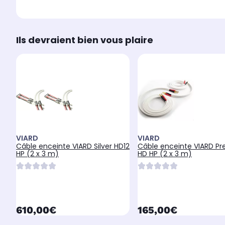
Ils devraient bien vous plaire
VIARD
VIARD
Câble enceinte VIARD Silver HD12
Câble enceinte VIARD P
HP (2 x 3 m)
HD HP (2 x 3 m)
currentPrice
currentPrice
610,00€
165,00€