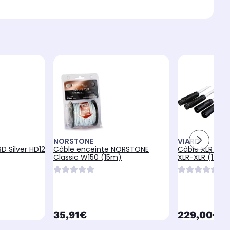
NORSTONE
VIARD
D Silver HD12
Câble enceinte NORSTONE
Câble XLR VIA
Classic W150 (15m)
XLR-XLR (1 m)
currentPrice
currentPr
35,91€
229,00€