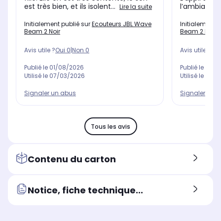
est très bien, et ils isolent...
l’ambiance 
Lire la suite
Initialement publié sur
Ecouteurs JBL Wave
Initialement 
Beam 2 Noir
Beam 2 Noir
Avis utile ?
Oui
0
|
Non
0
Avis utile ?
Oui
Publié le
01/08/2026
Publié le
27/0
Utilisé le
07/03/2026
Utilisé le
26/0
Signaler un abus
Signaler un 
Tous les avis
Contenu du carton
Notice, fiche technique...