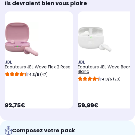
Ils devraient bien vous plaire
JBL
JBL
Ecouteurs JBL Wave Flex 2 Rose
Ecouteurs JBL Wave Beam 
Blanc
4.3/5
(47)
4.3/5
(20)
currentPrice
currentPrice
92,75€
59,99€
Composez votre pack