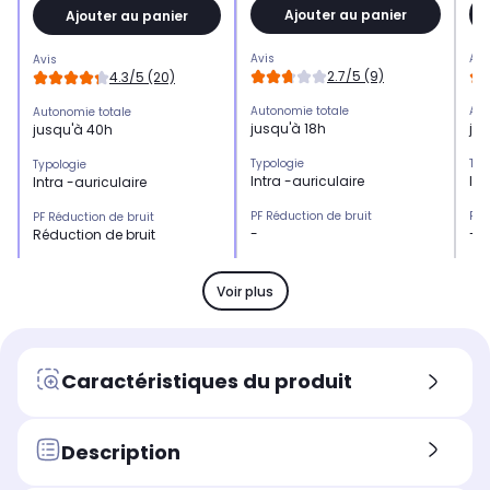
Ajouter au panier
Ajouter au panier
Avis
Avi
Avis
2.7/5 (9)
4.3/5 (20)
Autonomie totale
Aut
Autonomie totale
jusqu'à 18h
ju
jusqu'à 40h
Typologie
Typ
Typologie
Intra -auriculaire
Int
Intra -auriculaire
PF Réduction de bruit
PF 
PF Réduction de bruit
-
-
Réduction de bruit
Kit mains libres
Kit
Kit mains libres
Oui
Ou
Oui
Voir plus
Résistance
Rés
Résistance
-
Plu
Pluie, eau
PF contrôle
PF 
PF contrôle
Caractéristiques du produit
Contrôlez les appels et la
Con
Contrôlez les appels et la
musique
mu
musique
Confort d'écoute
Con
Description
Confort d'écoute
intra-auriculaire
int
intra-auriculaire