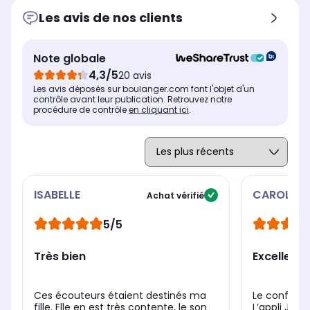
Autonomie totale
Aut
Autonomie totale
Les avis de nos clients
jusqu'à 18h
ju
jusqu'à 40h
Autonomie des écouteurs
Aut
Autonomie des écouteurs
jusqu'à 6h
jus
jusqu'à 10h
Note globale
Temps de charge des écouteurs
Tem
Temps de charge des écouteurs
4,3/5
20 avis
2h
2h
2h
Les avis déposés sur boulanger.com font l'objet d'un
contrôle avant leur publication. Retrouvez notre
procédure de contrôle
en cliquant ici
.
ISABELLE
CAROLINE
Achat vérifié
5/5
Très bien
Excellent 
Ces écouteurs étaient destinés ma
Le confort 
fille. Elle en est très contente, le son
L’appli JBL 