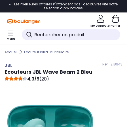
Les meilleures affaires n'attendent pas : découvrez vite notre
Accéder directement à la navigation
sélection à prix bradés.
Accéder directement au contenu
Me connecter
Panier
Accéder directement au pied de page
Menu
Accéder directement au chatbot
Accueil
Ecouteur intra-auriculaire
Réf. 121
8943
JBL
Ecouteurs
JBL
Wave Beam 2 Bleu
4,3/5
(
20
)