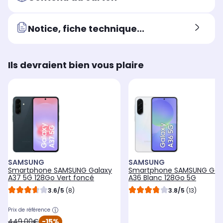
Notice, fiche technique...
Ils devraient bien vous plaire
SAMSUNG
SAMSUNG
Smartphone SAMSUNG Galaxy
Smartphone SAMSUNG Gal
A37 5G 128Go Vert foncé
A36 Blanc 128Go 5G
3.6/5
(8)
3.8/5
(13)
Prix de référence
oldPrice
449,00€
-15%