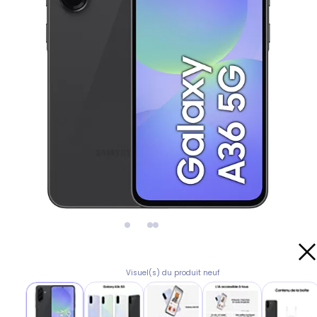
Visuel(s) du produit neuf