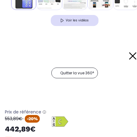
Voir les vidéos
Quitter la vue 360°
Prix de référence
oldPrice
553,89€
-20%
442,89€