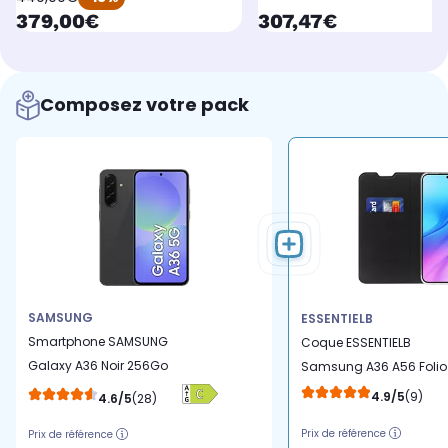
currentPrice
currentPrice
379,00€
307,47€
Composez votre pack
SAMSUNG
ESSENTIELB
Smartphone SAMSUNG
Coque ESSENTIELB
Galaxy A36 Noir 256Go
Samsung A36 A56 Folio
5G
Noir
4.9/5
(9)
4.6/5
(28)
Prix de référence
Prix de référence