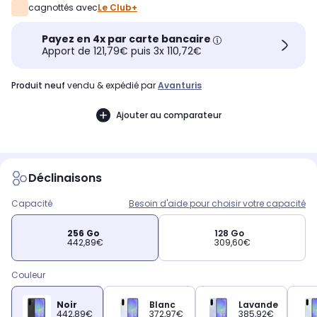
cagnottés avec
Le Club+
Payez en 4x par carte bancaire
Apport de 121,79€ puis 3x 110,72€
produit neuf
vendu & expédié par
Avanturis
Ajouter au comparateur
Déclinaisons
Capacité
Besoin d'aide pour choisir votre capacité
256 Go
128 Go
442,89€
309,60€
Couleur
Noir
Blanc
Lavande
442,89€
372,97€
385,92€