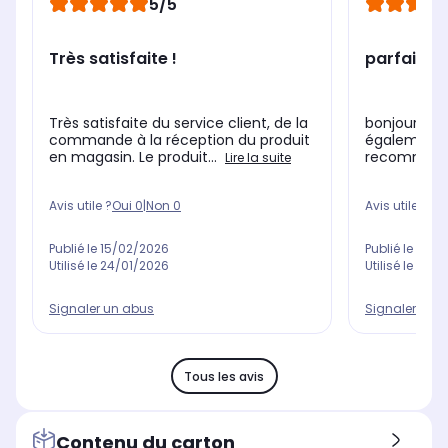
5/5
Très satisfaite !
parfait
Très satisfaite du service client, de la
bonjour livr
commande à la réception du produit
également , 
en magasin. Le produit...
recommand
Lire la suite
Avis utile ?
Oui
0
|
Non
0
Avis utile ?
Oui
Publié le
15/02/2026
Publié le
13/0
Utilisé le
24/01/2026
Utilisé le
27/0
Signaler un abus
Signaler un 
Tous les avis
Contenu du carton