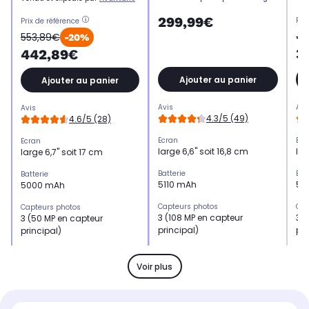
299,99€
Pri
Prix de référence
44
553,89€
-20%
3
442,89€
Ajouter au panier
Ajouter au panier
Avis
Avi
Avis
4.3/5 (49)
4.6/5 (28)
Ecran
Ecr
Ecran
large 6,6" soit 16,8 cm
lar
large 6,7" soit 17 cm
Batterie
Bat
Batterie
5110 mAh
50
5000 mAh
Capteurs photos
Cap
Capteurs photos
3 (108 MP en capteur
3 (
3 (50 MP en capteur
principal)
pri
principal)
Mémoire RAM
Mé
Mémoire RAM
8 Go
6 
8 Go
Voir plus
Processeur
Pro
Processeur
8 coeurs jusqu'à 2,5 GHz
8 c
8 coeurs jusqu'à 2,4 GHz