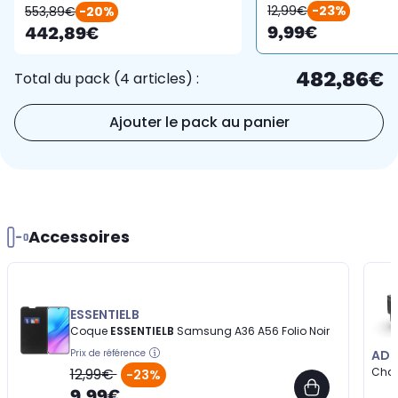
12,99€
-23%
553,89€
-20%
9,99€
442,89€
482,86€
Total du pack (4 articles) :
Ajouter le pack au panier
Accessoires
ESSENTIELB
Coque
ESSENTIELB
Samsung A36 A56 Folio Noir
Prix de référence
AD
12,99€
Cha
-23%
9,99€