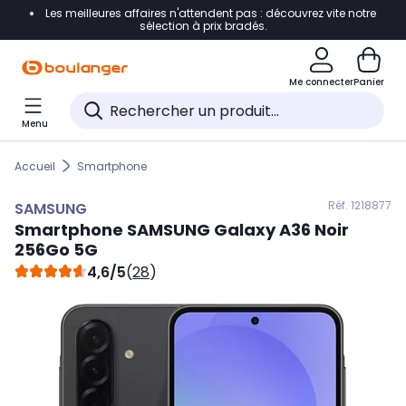
Les meilleures affaires n'attendent pas : découvrez vite notre
Accéder directement à la navigation
sélection à prix bradés.
Accéder directement au contenu
Me connecter
Panier
Accéder directement au pied de page
Menu
Accéder directement au chatbot
Accueil
Smartphone
Réf. 121
8877
SAMSUNG
Smartphone
SAMSUNG
Galaxy A36 Noir
256Go 5G
4,6/5
(
28
)