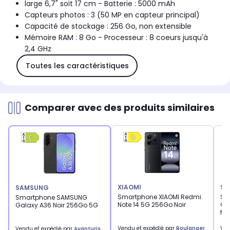
large 6,7" soit 17 cm - Batterie : 5000 mAh
Capteurs photos : 3 (50 MP en capteur principal)
Capacité de stockage : 256 Go, non extensible
Mémoire RAM : 8 Go - Processeur : 8 coeurs jusqu'à
2,4 GHz
Toutes les caractéristiques
Comparer avec des produits similaires
XIAOMI
SA
SAMSUNG
Smartphone XIAOMI Redmi
Sm
Smartphone SAMSUNG
Note 14 5G 256Go Noir
Ga
Galaxy A36 Noir 256Go 5G
fo
Vendu et expédié par
Boulanger
Ven
Vendu et expédié par
Avanturis