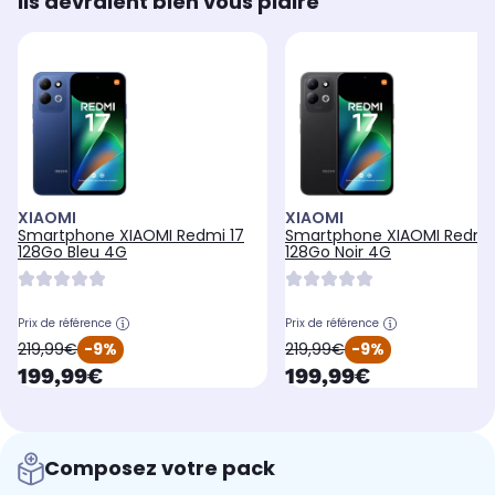
Ils devraient bien vous plaire
XIAOMI
XIAOMI
Smartphone XIAOMI Redmi 17
Smartphone XIAOMI Redmi 
128Go Bleu 4G
128Go Noir 4G
Prix de référence
Prix de référence
oldPrice
oldPrice
219,99€
-9%
219,99€
-9%
currentPrice
currentPrice
199,99€
199,99€
Composez votre pack