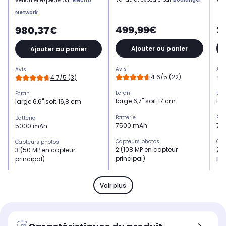
Vendu et expédié par
Electro
Network
499,99€
2
980,37€
Ajouter au panier
Ajouter au panier
Avis
Avi
Avis
4.6/5 (22)
4.7/5 (3)
Ecran
Ecr
Ecran
large 6,7" soit 17 cm
lar
large 6,6" soit 16,8 cm
Batterie
Bat
Batterie
7500 mAh
75
5000 mAh
Capteurs photos
Cap
Capteurs photos
2 (108 MP en capteur
2 (
3 (50 MP en capteur
principal)
pri
principal)
Mémoire RAM
Mé
Mémoire RAM
8 Go
4 
12 Go
Voir plus
Processeur
Pro
Processeur
8 coeurs jusqu'à 2,3 GHz
8 c
8 coeurs jusqu'à 3,40 GHz
Résolution
Rés
Résolution