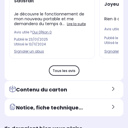
Satisfait
Joyeux No
Je découvre le fonctionnement de
Rien à dire
mon nouveau portable et me
demandera du temps à...
Lire la suite
Avis utile ?
Oui
Avis utile ?
Oui
0
|
Non
0
Publié le
16/0
Publié le
23/01/2025
Utilisé le
26/1
Utilisé le
13/11/2024
Signaler un 
Signaler un abus
Tous les avis
Contenu du carton
Notice, fiche technique...