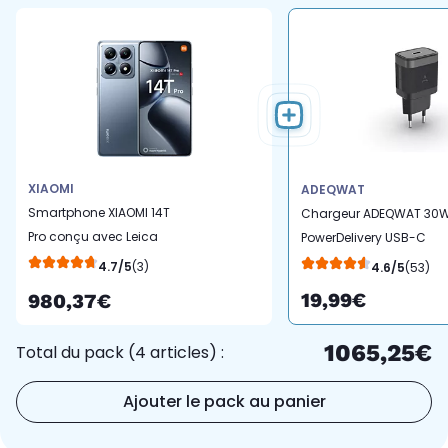
XIAOMI
ADEQWAT
Smartphone XIAOMI 14T
Chargeur ADEQWAT 30
Pro conçu avec Leica
PowerDelivery USB-C
Bleu 512Go
Noir
4.7/5
(3)
4.6/5
(53)
19,99€
980,37€
1065,25€
Total du pack (4 articles) :
Ajouter le pack au panier