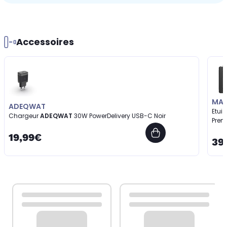
Accessoires
MAD
ADEQWAT
Etui
Chargeur
ADEQWAT
30W PowerDelivery USB-C Noir
Prem
19,99€
39