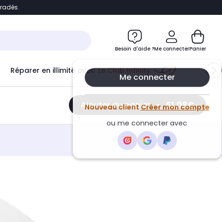
bradés.
e
Accéder directement au chatbot
Besoin d'aide ?
Me connecter
Panier
Réparer en illimité avec
Le Club Infinity
Econ
Ajouter au panier
•
51,08€