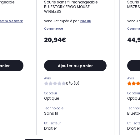
argeable
Souris sans fil rechargeable
Souris
BLUESTORK ERGO MOUSE
M575S
WIRELESS
lectro Network
Vendu et expédié par
Rue du
Vendu e
Commerce
Comme
20,94€
44,
anier
Ajouter au panier
Avis
Avis
0/5 (0)
Capteur
Capteu
Optique
Optiq
Technologie
Technol
Sans fil
Blueto
Utilisateur
Utilisat
Droitier
Droitier
Sensibilité max
Sensibi