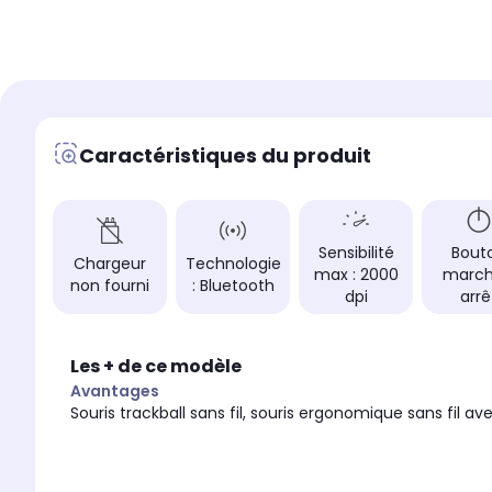
2000 dpi
2000 dpi
Type
Type
Souris sans fil rech
Souris sans fil
Utilisation
Utilisation
Bureautique
Bureautique
Caractéristiques du produit
Autonomie :
Autonomie :
-
Jusqu'à 18 mois
Autonomie
Autonomie
Jusqu'à 120 jours d
18 mois
avec une seule cha
Sensibilité
Bout
Chargeur
Technologie
complète. 1 minute 
max : 2000
march
pour 24 h d'utilisati
non fourni
: Bluetooth
dpi
arrê
(l'autonomie de la ba
susceptible de varie
de l'environnement 
d'utilisation ; Câble 
Les + de ce modèle
Avantages
Fabriqué en
Fabriqué en
Souris trackball sans fil, souris ergonomique sans fil a
Chine
Chine