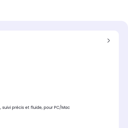
pi
sans fil
ion
tique
ie :
à 18 mois
mie
s
é en
, suivi précis et fluide, pour PC/Mac