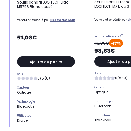
Souris sans fil rech
Souris sans fil LOGITECH Ergo
LOGITECH MX Ergo S
M575S Blanc cassé
Vendu et expédié par
E
Vendu et expédié par
Electro Network
51,08€
Prix de référence
119,99€
-17%
98,63€
Ajouter au p
Ajouter au panier
Avis
Avis
0/5 (0)
0/5 (0)
Capteur
Capteur
Optique
Optique
Technologie
Technologie
Bluetooth
Bluetooth
Utilisateur
Utilisateur
Trackball
Droitier
Sensibilité max
Sensibilité max