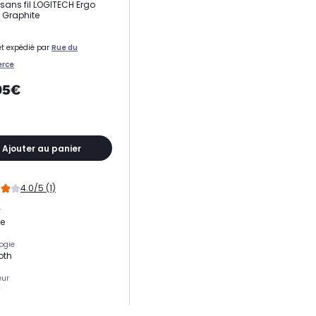
 sans fil LOGITECH Ergo
 Graphite
t expédié par
Rue du
rce
95€
Ajouter au panier
4.0/5 (1)
r
ue
ogie
oth
eur
lité max