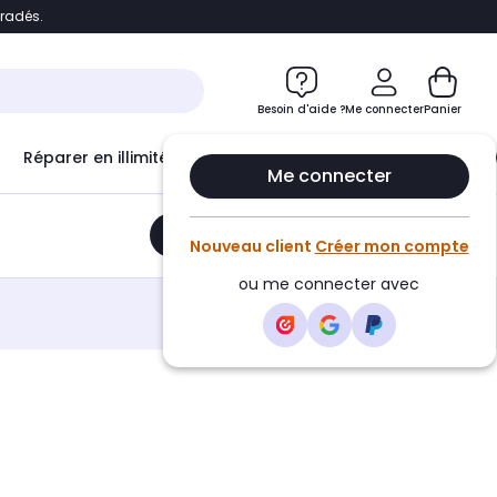
bradés.
e
Accéder directement au chatbot
Besoin d'aide ?
Me connecter
Panier
Réparer en illimité avec
Le Club Infinity
Econ
Me connecter
Ajouter au panier
•
55,90€
Nouveau client
Créer mon compte
ou me connecter avec