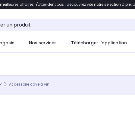
 meilleures affaires n'attendent pas : découvrez vite notre sélection à prix 
ement au contenu
Accéder directement au pied de pag
agasin
Nos services
Télécharger l'application
r
Accessoire cave à vin