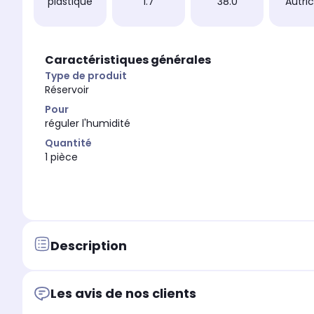
plastique
1.7
38.0
Autri
Caractéristiques générales
Type de produit
Réservoir
Pour
réguler l'humidité
Quantité
1 pièce
Description
Les avis de nos clients