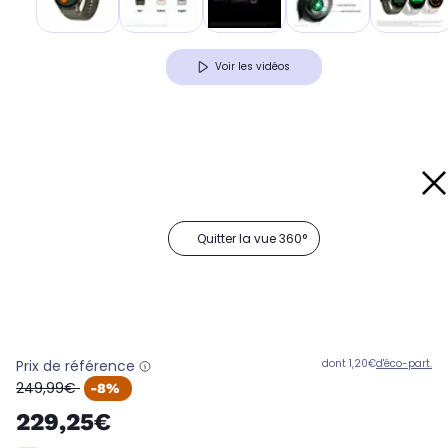
Voir les vidéos
Quitter la vue 360°
Prix de référence
dont 1,20€
d'éco-part.
oldPrice
249,99€
-8%
229,25€