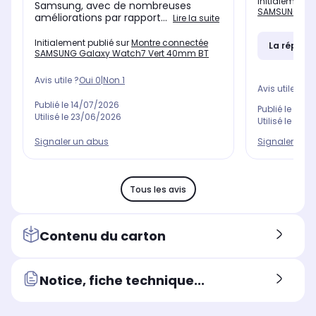
Initialement 
Samsung, avec de nombreuses
SAMSUNG Gal
améliorations par rapport...
Lire la suite
Initialement publié sur
Montre connectée
La répons
SAMSUNG Galaxy Watch7 Vert 40mm BT
Avis utile ?
Oui
0
|
Non
1
Avis utile ?
Oui
Publié le
14/07/2026
Publié le
11/0
Utilisé le
23/06/2026
Utilisé le
20/0
Signaler un abus
Signaler un 
Tous les avis
Contenu du carton
Notice, fiche technique...