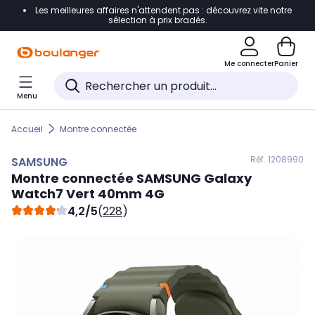
Les meilleures affaires n'attendent pas : découvrez vite notre
Accéder directement à la navigation
sélection à prix bradés.
Accéder directement au contenu
Me connecter
Panier
Accéder directement au pied de page
Menu
Accéder directement au chatbot
Accueil
Montre connectée
Réf. 120
8990
SAMSUNG
Montre connectée
SAMSUNG
Galaxy
Watch7 Vert 40mm 4G
4,2/5
(
228
)