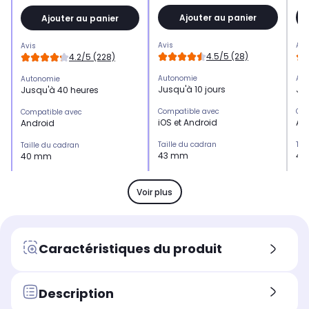
Ajouter au panier
Ajouter au panier
Avis
Avi
Avis
4.5/5 (28)
4.2/5 (228)
Autonomie
Aut
Autonomie
Jusqu'à 10 jours
Ju
Jusqu'à 40 heures
Compatible avec
Com
Compatible avec
iOS et Android
An
Android
Taille du cadran
Tai
Taille du cadran
43 mm
40
40 mm
Matière du bracelet
Mat
Matière du bracelet
Fluoroélastomère
Sil
Silicone
Voir plus
Livetrack
Liv
Livetrack
Non
No
Non
Suivi et analyse du sommeil
Sui
Suivi et analyse du sommeil
Caractéristiques du produit
Oui
Ou
Oui
Description