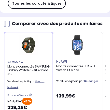
Toutes les caractéristiques
Comparer avec des produits similaires
HUAWEI
SA
SAMSUNG
Montre connectée HUAWEI
Mo
Montre connectée SAMSUNG
Watch Fit 4 Noir
Ga
Galaxy Watch7 Vert 40mm
40
4G
Vendu et expédié par
Boulanger
Ven
Vendu et expédié par
Electro
Network
139,99€
4
Prix de référence
249,99€
-8%
229,25€