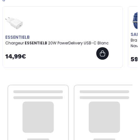
SA
ESSENTIELB
Brac
Chargeur
ESSENTIELB
20W PowerDelivery USB-C Blanc
Nav
14,99€
59