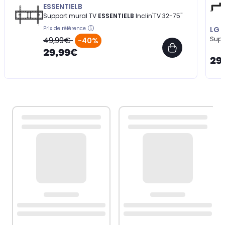
ESSENTIELB
Support mural TV
ESSENTIELB
Inclin'TV 32-75''
Prix de référence
LG
49,99€
Supp
-40%
29,99€
29