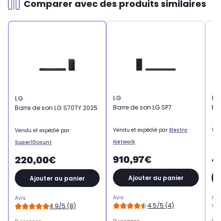
Comparer avec des produits similaires
LG
LG
LG
Barre de son LG SP7
Ba
Barre de son LG S70TY 2025
Vendu et expédié par
Electro
Ven
Vendu et expédié par
Network
Super10count
910,97€
4
220,00€
Ajouter au panier
Ajouter au panier
Avis
Avi
Avis
4.5/5 (4)
4.9/5 (8)