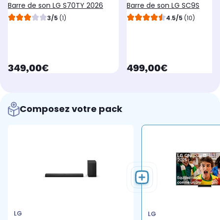
Barre de son LG S70TY 2026
Barre de son LG SC9S
3/5
(1)
4.5/5
(10)
currentPrice
currentPrice
349,00€
499,00€
Composez votre pack
LG
LG