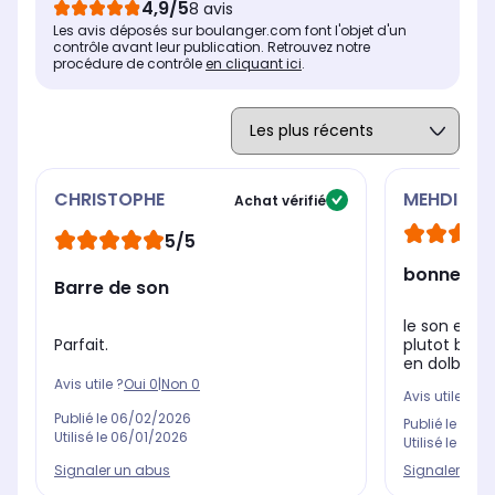
Entrée Optique
Ent
Entrée Optique
4,9/5
8 avis
Oui
Ou
Oui
Les avis déposés sur boulanger.com font l'objet d'un
contrôle avant leur publication. Retrouvez notre
procédure de contrôle
en cliquant ici
.
CHRISTOPHE
MEHDI
Achat vérifié
5/5
bonne bar
Barre de son
le son est t
Parfait.
plutot bonn
en dolby atm
Avis utile ?
Oui
0
|
Non
0
Avis utile ?
Oui
Publié le
06/02/2026
Publié le
08/0
Utilisé le
06/01/2026
Utilisé le
18/0
Signaler un abus
Signaler un 