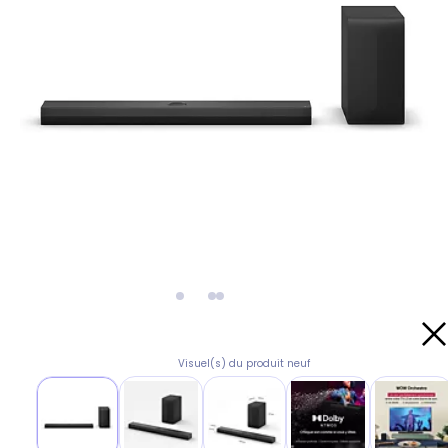
Visuel(s) du produit neuf