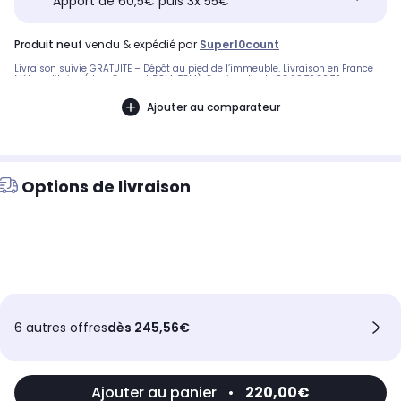
Apport de 60,5€ puis 3x 55€
produit neuf
vendu & expédié par
Super10count
Livraison suivie GRATUITE – Dépôt au pied de l’immeuble. Livraison en France
Métropolitaine (Hors Corse et DOM-TOM). Service client : 08.99.70.30.70
Ajouter au comparateur
Options de livraison
6 autres offres
dès 245,56€
Ajouter au panier
•
220,00€