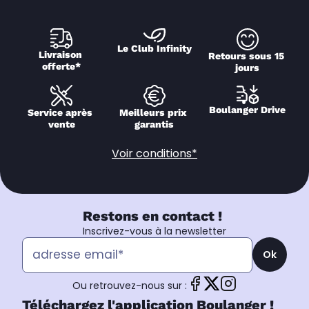
Le Club Infinity
Livraison 
Retours sous 15 
offerte*
jours
Boulanger Drive
Service après 
Meilleurs prix 
vente
garantis
Voir conditions*
Restons en contact !
Inscrivez-vous à la newsletter
Ok
Ou retrouvez-nous sur :
Téléchargez l'application Boulanger !