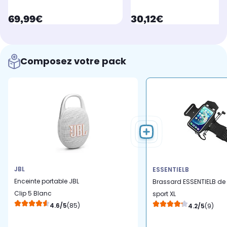
currentPrice
currentPrice
69,99€
30,12€
Composez votre pack
JBL
ESSENTIELB
Enceinte portable JBL
Brassard ESSENTIELB de
Clip 5 Blanc
sport XL
4.6/5
(85)
4.2/5
(9)