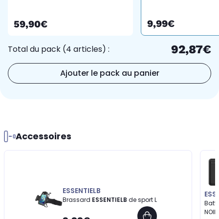
9,99€
59,90€
92,87€
Total du pack (4 articles) :
Ajouter le pack au panier
Accessoires
ESSENTIELB
ESS
Brassard
ESSENTIELB
de sport L
Batte
NOIR