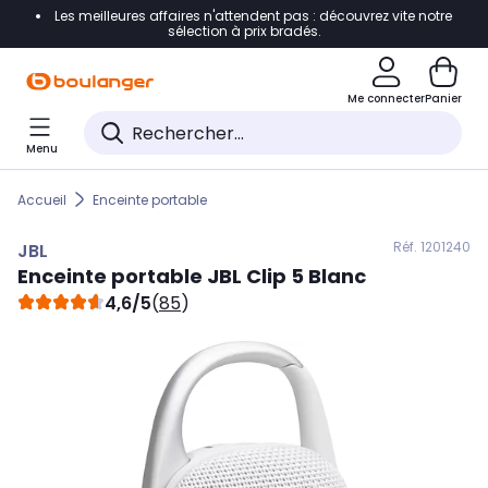
Les meilleures affaires n'attendent pas : découvrez vite notre
Accéder directement à la navigation
sélection à prix bradés.
Accéder directement au contenu
Me connecter
Panier
Accéder directement au pied de page
Menu
Accéder directement au chatbot
Accueil
Enceinte portable
Réf. 120
1240
JBL
Enceinte portable
JBL
Clip 5 Blanc
4,6/5
(
85
)