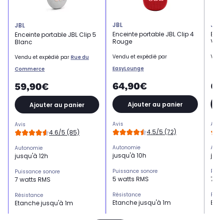
JBL
JB
JBL
Enceinte portable JBL Clip 4
Enc
Enceinte portable JBL Clip 5
Rouge
Vio
Blanc
Vendu et expédié par
Ven
Vendu et expédié par
Rue du
EasyLounge
Commerce
64,90€
6
59,90€
Ajouter au panier
Ajouter au panier
Avis
Avi
Avis
4.5/5 (72)
4.6/5 (85)
Autonomie
Aut
Autonomie
jusqu'à 10h
jus
jusqu'à 12h
Puissance sonore
Pui
Puissance sonore
5 watts RMS
7 
7 watts RMS
Résistance
Rés
Résistance
Etanche jusqu'à 1m
Et
Etanche jusqu'à 1m
Multiroom
Mul
Multiroom