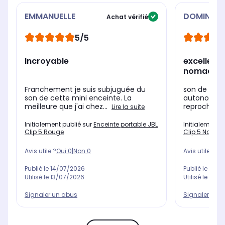
EMMANUELLE
DOMINIQU
Achat vérifié
5/5
Incroyable
excellente
nomade
Franchement je suis subjuguée du
son de très
son de cette mini enceinte. La
autonomie i
meilleure que j'ai chez...
reproche : l
Lire la suite
Initialement publié sur
Enceinte portable JBL
Initialement 
Clip 5 Rouge
Clip 5 Noir
Avis utile ?
Oui
0
|
Non
0
Avis utile ?
Oui
Publié le
14/07/2026
Publié le
02/0
Utilisé le
13/07/2026
Utilisé le
04/0
Signaler un abus
Signaler un 