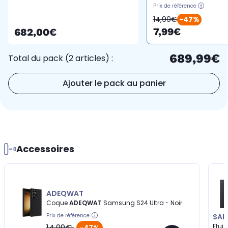
Prix de référence
14,99€
-47%
7,99€
682,00€
689,99€
Total du pack (2 articles) :
Ajouter le pack au panier
Accessoires
ADEQWAT
Coque
ADEQWAT
Samsung S24 Ultra - Noir
Prix de référence
SA
14,99€
Etui
-47%