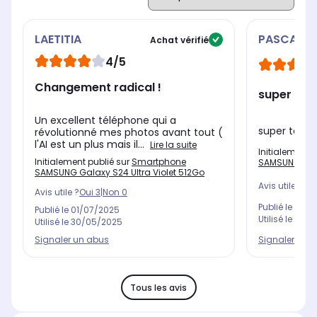
LAETITIA
PASCAL
Achat vérifié
4/5
Changement radical !
super
Un excellent téléphone qui a
super télé
révolutionné mes photos avant tout (
l'AI est un plus mais il...
Lire la suite
Initialement 
Initialement publié sur
Smartphone
SAMSUNG Gala
SAMSUNG Galaxy S24 Ultra Violet 512Go
Avis utile ?
Oui
Avis utile ?
Oui
3
|
Non
0
Publié le
04/0
Publié le
01/07/2025
Utilisé le
14/0
Utilisé le
30/05/2025
Signaler un 
Signaler un abus
Tous les avis