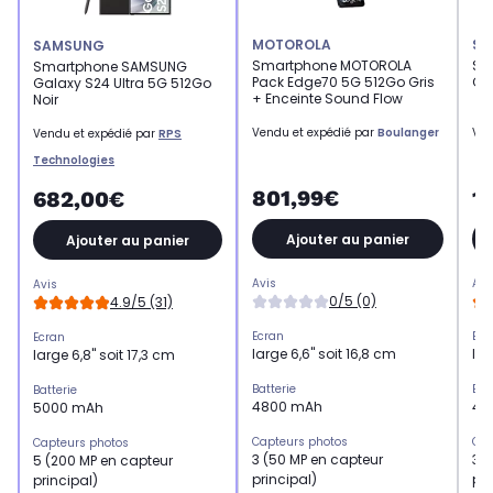
MOTOROLA
SA
SAMSUNG
Smartphone MOTOROLA
Sm
Smartphone SAMSUNG
Pack Edge70 5G 512Go Gris
Ga
Galaxy S24 Ultra 5G 512Go
+ Enceinte Sound Flow
Noir
Vendu et expédié par
Boulanger
Ven
Vendu et expédié par
RPS
Technologies
801,99€
1
682,00€
Ajouter au panier
Ajouter au panier
Avis
Avi
Avis
0/5 (0)
4.9/5 (31)
Ecran
Ecr
Ecran
large 6,6" soit 16,8 cm
lar
large 6,8" soit 17,3 cm
Batterie
Bat
Batterie
4800 mAh
49
5000 mAh
Capteurs photos
Cap
Capteurs photos
3 (50 MP en capteur
3 (
5 (200 MP en capteur
principal)
pri
principal)