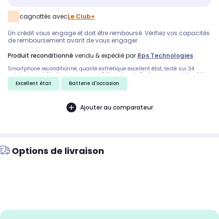
cagnottés avec
Le Club+
Un crédit vous engage et doit être remboursé. Vérifiez vos capacités
de remboursement avant de vous engager.
produit reconditionné
vendu & expédié par
Rps Technologies
Smartphone reconditionné, qualité esthétique excellent état, testé sur 34
points de contrôle. Livraison express 24h. Inclus : boîte éco-responsable, câble
d'alimentation et extracteur SIM.
Excellent état
Batterie d'occasion
Ajouter au comparateur
Options de livraison