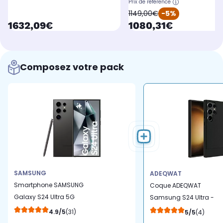
Prix de référence
oldPrice
1149,00€
-5%
currentPrice
currentPrice
1632,09€
1080,31€
Composez votre pack
SAMSUNG
ADEQWAT
Smartphone SAMSUNG
Coque ADEQWAT
Galaxy S24 Ultra 5G
Samsung S24 Ultra -
512Go Noir
Noir
4.9/5
(31)
5/5
(4)