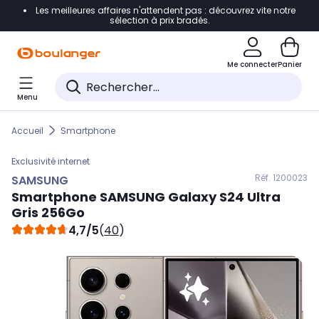
Les meilleures affaires n'attendent pas : découvrez vite notre
Accéder directement à la navigation
sélection à prix bradés.
Accéder directement au contenu
Me connecter
Panier
Accéder directement au pied de page
Menu
Accéder directement au chatbot
Accueil
Smartphone
Exclusivité internet
Réf. 120
0023
SAMSUNG
Smartphone
SAMSUNG
Galaxy S24 Ultra
Gris 256Go
4,7/5
(
40
)