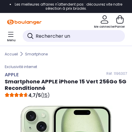
Les meilleures affaires n'attendent pas : découvrez vite notre
Accéder directement à la navigation
sélection à prix bradés.
Accéder directement au contenu
Me connecter
Panier
Accéder directement au pied de page
Menu
Accéder directement au chatbot
Accueil
Smartphone
Exclusivité internet
Réf. 119
6307
APPLE
Smartphone
APPLE
iPhone 15 Vert 256Go 5G
Reconditionné
4,7/5
(
15
)