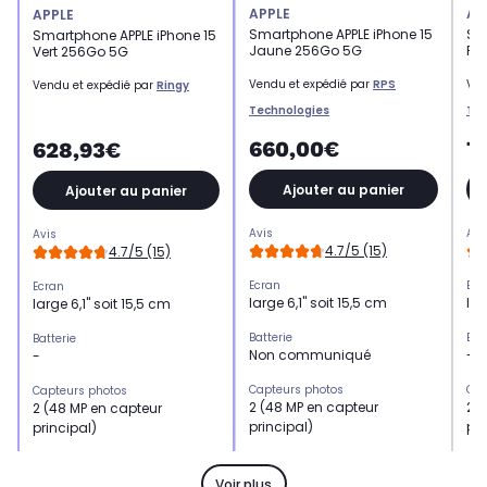
APPLE
AP
APPLE
Smartphone APPLE iPhone 15
Sm
Smartphone APPLE iPhone 15
Jaune 256Go 5G
Pl
Vert 256Go 5G
Vendu et expédié par
RPS
Ven
Vendu et expédié par
Ringy
Technologies
Tec
660,00€
7
628,93€
Ajouter au panier
Ajouter au panier
Avis
Avi
Avis
4.7/5 (15)
4.7/5 (15)
Ecran
Ecr
Ecran
large 6,1" soit 15,5 cm
lar
large 6,1" soit 15,5 cm
Batterie
Bat
Batterie
Non communiqué
-
-
Capteurs photos
Cap
Capteurs photos
2 (48 MP en capteur
2 (
2 (48 MP en capteur
principal)
pri
principal)
Mémoire RAM
Mé
Mémoire RAM
Non communiqué
No
Non communiqué
Voir plus