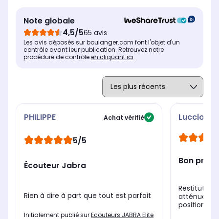
Autonomie totale
Aut
Autonomie totale
Note globale
jusqu'à 28h
ju
jusqu'à 28h
4,5/5
65 avis
Autonomie des écouteurs
Aut
Autonomie des écouteurs
Les avis déposés sur boulanger.com font l'objet d'un
jusqu'à 5h30
ju
jusqu'à 5h30
contrôle avant leur publication. Retrouvez notre
procédure de contrôle
en cliquant ici
.
Temps de charge des écouteurs
Tem
Temps de charge des écouteurs
3h
2h
3h
PHILIPPE
Luccio56
Achat vérifié
5/5
Bon produ
Écouteur Jabra
Restitution 
Rien à dire à part que tout est parfait
atténuation 
positionnem
Initialement publié sur
Ecouteurs JABRA Elite