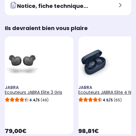
Notice, fiche technique...
Ils devraient bien vous plaire
JABRA
JABRA
Ecouteurs JABRA Elite 3 Gris
Ecouteurs JABRA Elite 4 Na
4.4/5
(48)
4.5/5
(65)
currentPrice
currentPrice
79,00€
98,81€