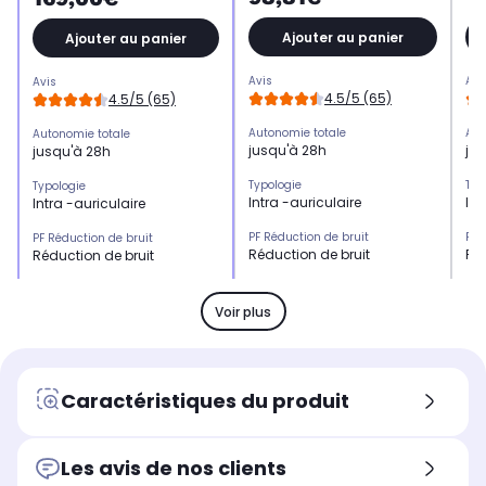
Ajouter au panier
Ajouter au panier
Avis
Avi
Avis
4.5/5 (65)
4.5/5 (65)
Autonomie totale
Aut
Autonomie totale
jusqu'à 28h
ju
jusqu'à 28h
Typologie
Typ
Typologie
Intra -auriculaire
Int
Intra -auriculaire
PF Réduction de bruit
PF 
PF Réduction de bruit
Réduction de bruit
Réd
Réduction de bruit
Kit mains libres
Kit
Kit mains libres
Oui
Ou
Oui
Voir plus
Résistance
Rés
Résistance
Pluie, eau
Plu
Pluie, eau
PF contrôle
PF 
PF contrôle
Caractéristiques du produit
Contrôlez les appels et la
Con
Contrôlez les appels et la
musique
mu
musique
Les avis de nos clients
Confort d'écoute
Con
Confort d'écoute
intra-auriculaire
int
intra-auriculaire