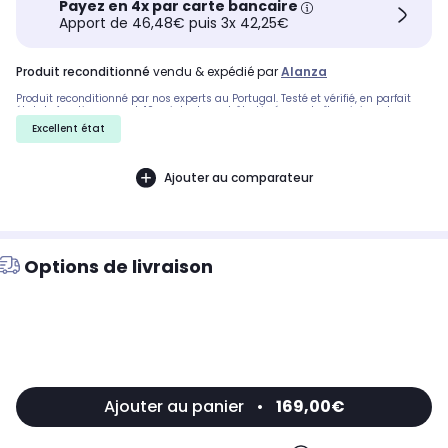
Payez en 4x par carte bancaire
Apport de 46,48€ puis 3x 42,25€
produit reconditionné
vendu & expédié par
Alanza
Produit reconditionné par nos experts au Portugal. Testé et vérifié, en parfait
état de fonctionnement. 10 points de contrôle. Livré avec boîte origine, et
accessoire compris ). 30 jours pour changer d'avis. SAV réactif
Excellent état
Ajouter au comparateur
Options de livraison
Ajouter au panier
•
169,00€