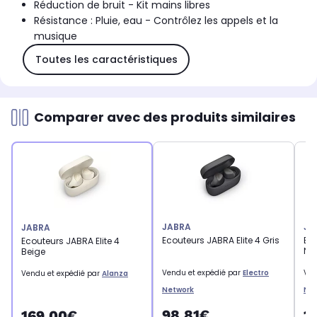
Réduction de bruit - Kit mains libres
Résistance : Pluie, eau - Contrôlez les appels et la
musique
Toutes les caractéristiques
Comparer avec des produits similaires
JABRA
JA
JABRA
Ecouteurs JABRA Elite 4 Gris
Eco
Ecouteurs JABRA Elite 4
Noi
Beige
Vendu et expédié par
Electro
Ven
Vendu et expédié par
Alanza
Network
Ne
98,81€
1
169,00€