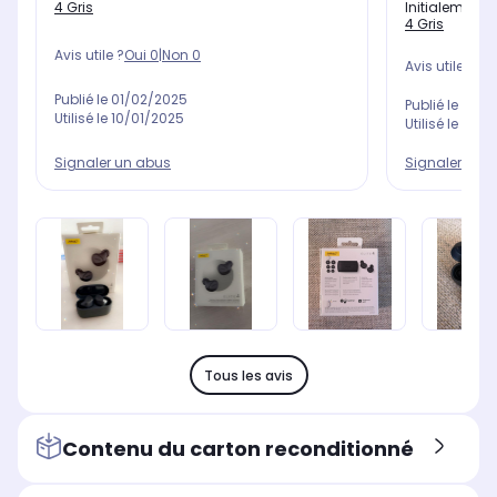
Initialement 
4 Gris
4 Gris
Avis utile ?
Oui
0
|
Non
0
Avis utile ?
Oui
Publié le
01/02/2025
Publié le
25/1
Utilisé le
10/01/2025
Utilisé le
05/1
Signaler un 
Signaler un abus
Tous les avis
Contenu du carton reconditionné