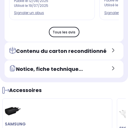
Publié le
25/0
Publié le
12/08/2025
Utilisé le
04/0
Utilisé le
19/07/2025
Signaler un 
Signaler un abus
Tous les avis
Contenu du carton reconditionné
Notice, fiche technique...
Accessoires
SAMSUNG