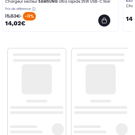
ESS
Chargeur secteur
SAMSUNG
Ultra rapide 25W USB-C Noir
Cha
Prix de référence
15,83€
-11%
14
14,02€