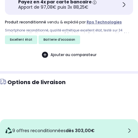
Payez en 4x par carte bancaire
Apport de 97,08€ puis 3x 88,25€
produit reconditionné
vendu & expédié par
Rps Technologies
Smartphone reconditionné, qualité esthétique excellent état, testé sur 34
points de contrôle. Livraison express 24h. Inclus : boîte éco-responsable, câble
d'alimentation et extracteur SIM.
Excellent état
Batterie d'occasion
Ajouter au comparateur
Options de livraison
9 offres reconditionnées
dès 303,00€