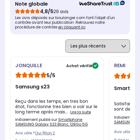
Note globale
4,8/5
29 avis
Les avis déposés sur boulanger.com font l'objet d'un
contrôle avant leur publication. Retrouvez notre
procédure de contrôle
en cliquant ici
.
JONQUILLE
REMI
Achat vérifié
5/5
Samsung s23
Smartpho
Reçu dans les temps, en tres bon
Satisfait de
état, fonctionne tres bien a voir sur le
sont de trè
long terme après mais...
Lire la suite
Initialement 
Initialement publié sur
Smartphone
SAMSUNG Gala
SAMSUNG Galaxy S23 Blanc 128Go 5G
Avis utile ?
Oui
Avis utile ?
Oui
1
|
Non
2